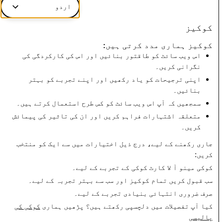
تقریر
اردو
دہشت
3,370
3
3
کوکیز
گردی اور
کوکیز ہماری مدد کرتی ہیں:
پرتشدد
اس ویب سائٹ کو طاقتور بنائیں اور اس کی کارکردگی کی
انتہا
پسندی
نگرانی کریں۔
اپنی ترجیحات کو یاد رکھیں اور اپنے تجربے کو بہتر
بنائیں۔
CSEA: کُل غیر فعال کردہ اکاؤنٹس
سمجھیں کہ آپ اس ویب سائٹ کو کس طرح استعمال کرتے ہیں۔
متعلقہ اشتہارات فراہم کریں اور ان کی تاثیر کی پیمائش
2,175
کریں۔
جاری رکھنے کے لیے، درج ذیل اختیارات میں سے ایک کو منتخب
انڈیا کی شفافیت کی رپورٹس پر واپس جائیں
کریں:
کوکی مینو
آ لا کارٹ کوکی کے تجربے کے لیے۔
سب قبول کریں
تمام کوکیز اور سب سے بہتر تجربہ کے لیے۔
صرف ضروری
انتہائی بنیادی تجربے کے لیے۔
کیا آپ تفصیلات میں دلچسپی رکھتے ہیں؟ پڑھیں ہماری
کوکی کی
پالیسی