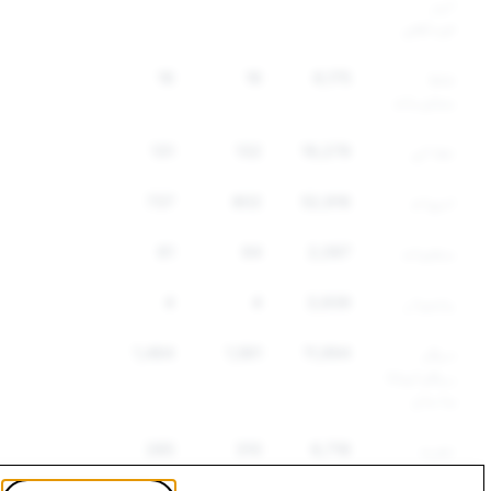
اور
خودکشی
غلط
6,175
16
16
معلومات
نقالی
19,279
132
131
اسپام
52,916
802
737
منشیات
2,097
64
61
ہتھیار
3,939
4
4
دیگر
11,994
1,561
1,484
ریگولیٹڈ
سامان
نفرت
6,718
310
285
انگیز