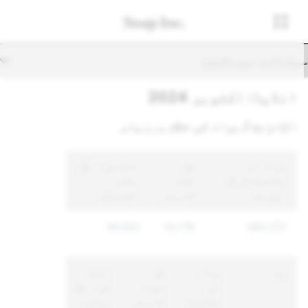
یکنڈری نیویگیشن
انڈیا: اکتوبر 2024
اکاؤنٹ / مواد کی خلاف ورزیاں
مواد اور
کل
نافذ کردہ کُل
اکاؤنٹ کی کُل
نفاذ
منفرد
رپورٹس
کاریاں
اکاؤنٹس
40,935
53,716
284,273
وجہ
مواد
کل
نافذ
اور
نفاذ
کردہ کُل
اکاؤنٹ
کاریاں
منفرد