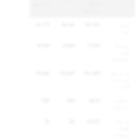
کی کُل
اکاؤنٹس
رپورٹس
جنسی
54,726
16,106
12,773
مواد
بچوں کا
17,915
4,563
4,049
جنسی
استحصال
ہراسانگی
84,386
29,457
24,180
اور غنڈہ
گردی
دھمکیاں
14,111
615
578
اور تشدد
خود کو
6,647
83
78
نقصان
پہنچانا