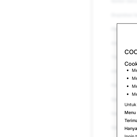
Konten Seks
Eksploitasi 
Pelecehan d
Ancaman &a
COO
Tindakan Men
Cook
Me
Informasi Pa
Me
Peniruan
Me
Me
Spam
Untuk 
Menu 
Narkoba
Terim
Senjata
Hanya
Ingin