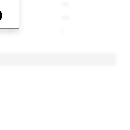
762
732
337
300
2
2