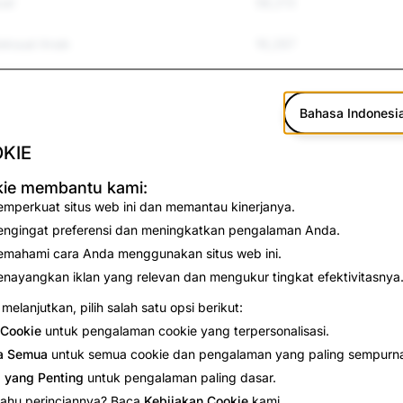
ual
58,213
Seksual Anak
16,267
an Perundungan
78,370
Bahasa Indonesi
mp; Kekerasan
13,513
KIE
yakiti Diri Sendiri &amp; Bunuh Diri
6,296
ie membantu kami:
mperkuat situs web ini dan memantau kinerjanya.
lsu
5,717
ngingat preferensi dan meningkatkan pengalaman Anda.
17,746
mahami cara Anda menggunakan situs web ini.
nayangkan iklan yang relevan dan mengukur tingkat efektivitasnya
51,783
melanjutkan, pilih salah satu opsi berikut:
Cookie
untuk pengalaman cookie yang terpersonalisasi.
1,988
a Semua
untuk semua cookie dan pengalaman yang paling sempurn
3,374
 yang Penting
untuk pengalaman paling dasar.
 tahu perinciannya? Baca
Kebijakan Cookie
kami