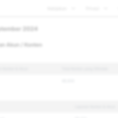
Kebijakan
Privasi
eptember 2024
an Akun / Konten
an Konten & Akun
Total Konten yang Ditindak
48,935
Laporan Konten & Akun