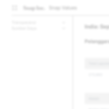
Snap Values
Transparansi
India: S
Sumber Daya
Pelanggar
Total Lapor
273,663
Alasan