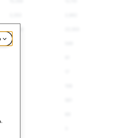
15,356
12,110
3,353
2,962
27,585
22,553
a
594
549
106
91
17
17
113
108
.
615
561
92
89
a.
3
3