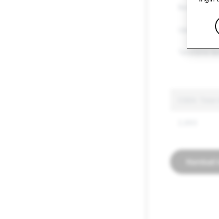
Barang yang 
Ujaran Kebe
Terorisme &
CSEA: Total 
2,893
Kembali 