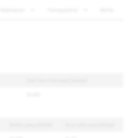
Keamanan
Transparansi
Berita
Total Akun Unik yang Ditindak
36,891
Konten yang Ditindak
Akun Unik yang Ditindak