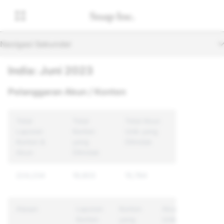
Navigasi Sekunder
India: Juni 2023
Pelanggaran Akun / Konten
Total
Total
Total Akun
Laporan
Konten
Unik yang
Konten &
yang
Ditindak
Akun
Ditindak
224,234
19,803
15,784
Alasan
Laporan
Konten
Akun
Konten
yang
Unik