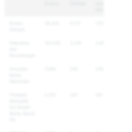
& Akun
Ditindak
yang
Ditindak
Konten
38,433
9,721
7,510
Seksual
Pelecehan
131,028
3,216
2,951
dan
Perundungan
Ancaman
7,406
245
229
&amp;
Kekerasan
Tindakan
2,257
347
341
Menyakiti
Diri Sendiri
&amp; Bunuh
Diri