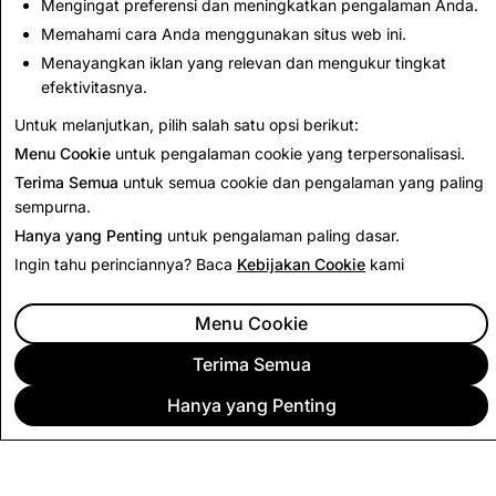
Penghapusan Akun
Penghapusan Akun
Mengingat preferensi dan meningkatkan pengalaman Anda.
Memahami cara Anda menggunakan situs web ini.
2,852
0
Menayangkan iklan yang relevan dan mengukur tingkat
efektivitasnya.
Kembali ke Laporan Transparansi India
Untuk melanjutkan, pilih salah satu opsi berikut:
Menu Cookie
untuk pengalaman cookie yang terpersonalisasi.
Terima Semua
untuk semua cookie dan pengalaman yang paling
sempurna.
Hanya yang Penting
untuk pengalaman paling dasar.
Ingin tahu perinciannya? Baca
Kebijakan Cookie
kami
Menu Cookie
Terima Semua
Hanya yang Penting
PERUSAHAAN