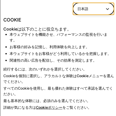
テロリズムと
4
3
日本語
暴力的過激主
義
COOKIE
Cookieは以下のことに役立ちます。
本ウェブサイトを機能させ、パフォーマンスの監視を行いま
CSEA：無効なアカウント数の合計
す。
お客様の好みを記憶し、利用体験を向上します。
1,865
本ウェブサイトをお客様がどう利用しているかを把握します。
関連性の高い広告を配信し、その効果を測定します。
インドの透明性レポートに戻る
続行するには、次のいずれかを選択してください。
Cookieを個別に選択し、アラカルトな体験は
Cookieメニュー
を選ん
でください。
すべてのCookieを使用し、最も優れた体験は
すべて承認
を選んでく
ださい。
最も基本的な体験には、
必須のみ
を選んでください。
詳細が気になる方は
Cookieポリシー
をご覧ください。