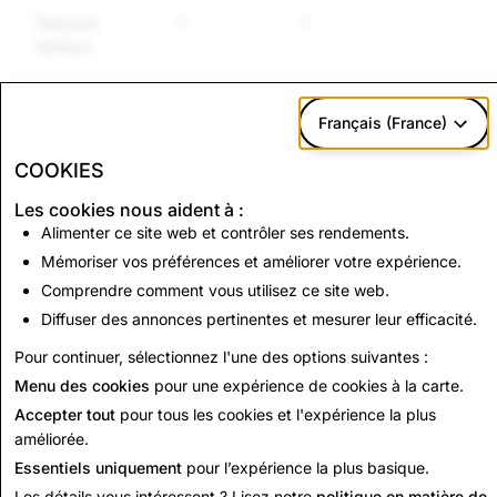
Discours
1
1
haineux
Terrorisme et
4
2
extrémisme
Français (France)
violent
COOKIES
Les cookies nous aident à :
CSEA : Nombre total de comptes désactivés
Alimenter ce site web et contrôler ses rendements.
Mémoriser vos préférences et améliorer votre expérience.
1,457
Comprendre comment vous utilisez ce site web.
Diffuser des annonces pertinentes et mesurer leur efficacité.
Retour aux Rapports sur la transparence en Inde
Pour continuer, sélectionnez l'une des options suivantes :
Menu des cookies
pour une expérience de cookies à la carte.
Accepter tout
pour tous les cookies et l'expérience la plus
améliorée.
Essentiels uniquement
pour l’expérience la plus basique.
Les détails vous intéressent ? Lisez notre
politique en matière de