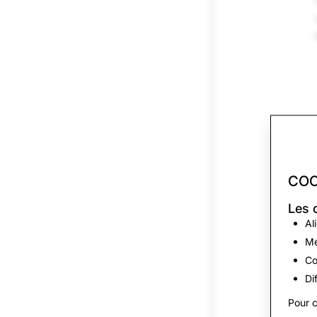
COO
Les 
Al
Mé
Co
Di
Pour c