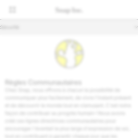
Sécurité
Règles Communautaires
Chez Snap, nous offrons à chacun la possibilité de
communiquer plus facilement, de vivre l'instant présent
et de découvrir le monde tout en s’amusant. C'est notre
façon de contribuer au progrès humain ! Nous avons
créé ces lignes directrices communautaires pour
encourager l'éventail la plus large d'expression de soi,
tout en contribuant à garantir chaque jour que les