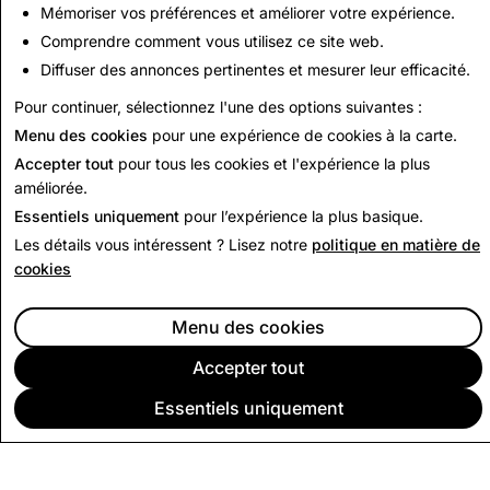
Mémoriser vos préférences et améliorer votre expérience.
vous reste des questions sur une partie de notre
Comprendre comment vous utilisez ce site web.
Politique de confidentialité, nous
vous invitons
à
nous
Diffuser des annonces pertinentes et mesurer leur efficacité.
contacter
directement.
Pour continuer, sélectionnez l'une des options suivantes :
Politique de confidentialité
Menu des cookies
pour une expérience de cookies à la carte.
Accepter tout
pour tous les cookies et l'expérience la plus
améliorée.
Essentiels uniquement
pour l’expérience la plus basique.
Les détails vous intéressent ? Lisez notre
politique en matière de
cookies
Menu des cookies
Accepter tout
Essentiels uniquement