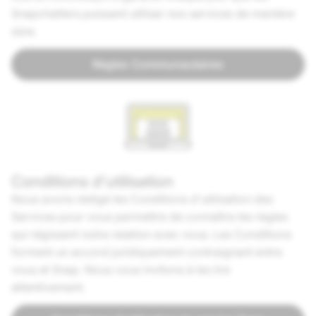
Snapchatters puissent utiliser nos services de manière
sûre.
Règles Communautaires
Conditions d'utilisation
Nous avons rédigé les Conditions d'utilisation des
Services pour vous permettre de connaître les règles
qui régissent notre relation avec vous. Les Conditions
forment un accord juridiquement contraignant entre
vous et Snap. Nous vous invitons à les lire
attentivement.