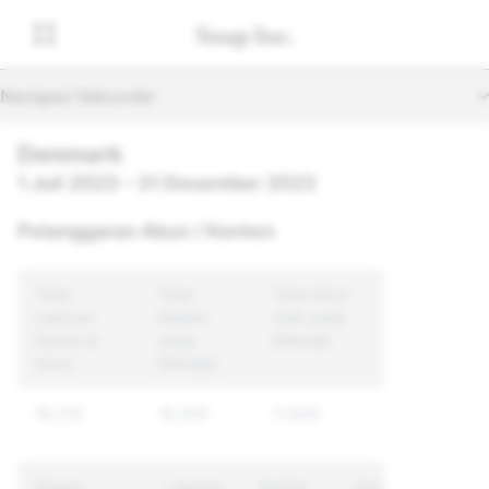
Navigasi Sekunder
Denmark
1 Juli 2023 – 31 Desember 2023
Pelanggaran Akun / Konten
Total
Total
Total Akun
Laporan
Konten
Unik yang
Konten &
yang
Ditindak
Akun
Ditindak
56,315
16,308
11,844
Alasan
Laporan
Konten
Akun