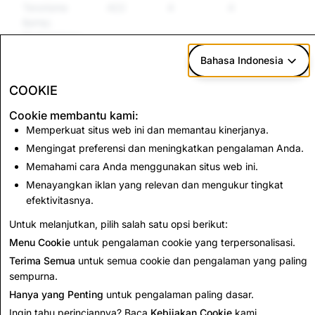
Terorisme
422
4
4
&amp;
Ekstremisme
Kekerasan
Bahasa Indonesia
Informasi
989
6
5
COOKIE
Palsu
Cookie membantu kami:
Memperkuat situs web ini dan memantau kinerjanya.
CSEAI: Total Akun Dinonaktifkan
Mengingat preferensi dan meningkatkan pengalaman Anda.
Memahami cara Anda menggunakan situs web ini.
1,174
Menayangkan iklan yang relevan dan mengukur tingkat
efektivitasnya.
Kembali ke Laporan Transparansi
Untuk melanjutkan, pilih salah satu opsi berikut:
Menu Cookie
untuk pengalaman cookie yang terpersonalisasi.
Terima Semua
untuk semua cookie dan pengalaman yang paling
sempurna.
Hanya yang Penting
untuk pengalaman paling dasar.
Ingin tahu perinciannya? Baca
Kebijakan Cookie
kami