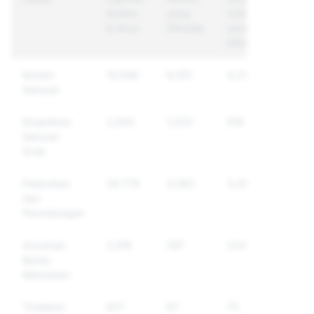
Konten
yang
Unik
& Akun
Ditindak
yang
Ditindak
Konten
10,946
6,051
4,276
Seksual
Eksploitasi
2,943
1,023
918
Seksual
Anak
Pelecehan
26,779
4,082
3,353
dan
Perundungan
Ancaman
2,109
281
224
&amp;
Kekerasan
Tindakan
637
87
75