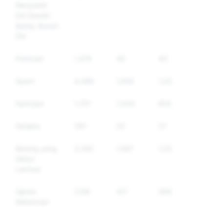
Menyakiti
Diri Sendiri
&amp; Bunuh
Diri
Peniruan
1,476
40
40
Spam
4,468
1,654
1,324
Narkoba
1,757
1,044
805
Senjata
281
32
27
Barang yang
2,350
1,587
1,258
Diatur
Lainnya
Ujaran
1,158
417
368
Kebencian