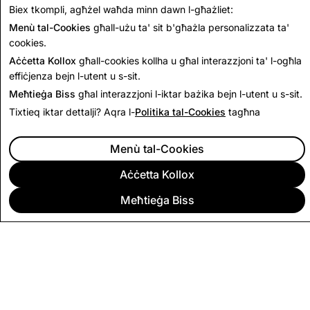
Biex tkompli, agħżel waħda minn dawn l-għażliet:
Menù tal-Cookies
għall-użu ta' sit b'għażla personalizzata ta'
cookies.
Aċċetta Kollox
għall-cookies kollha u għal interazzjoni ta' l-ogħla
effiċjenza bejn l-utent u s-sit.
Meħtieġa Biss
għal interazzjoni l-iktar bażika bejn l-utent u s-sit.
Tixtieq iktar dettalji? Aqra l-
Politika tal-Cookies
tagħna
Menù tal-Cookies
Aċċetta Kollox
Meħtieġa Biss
KUMPANIJA
KOMUNITÀ
RIKLAMI
LEGALI
POLITIKA TAL-PRIVATEZZA
REGOLI TAS-SERVIZZ