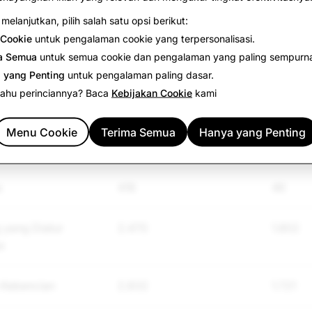
melanjutkan, pilih salah satu opsi berikut:
asi Palsu
1.015
5
Cookie
untuk pengalaman cookie yang terpersonalisasi.
a Semua
untuk semua cookie dan pengalaman yang paling sempurn
an
1.862
21
 yang Penting
untuk pengalaman paling dasar.
 tahu perinciannya? Baca
Kebijakan Cookie
kami
2.771
336
Menu Cookie
Terima Semua
Hanya yang Penting
ba
3.580
1.915
a
418
46
 yang Diatur
2.470
1.802
a
 Kebencian
2.832
1.721