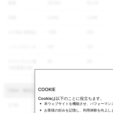
麻薬
26,794
19,214
武器
3,384
2,458
その他の規制品
1,148
901
ヘイトスピーチ
142
122
テロリズムと暴
55
29
力的過激主義
COOKIE
CSEA：無効なアカウント数の合計
Cookieは以下のことに役立ちます。
本ウェブサイトを機能させ、パフォーマン
3,758
お客様の好みを記憶し、利用体験を向上し