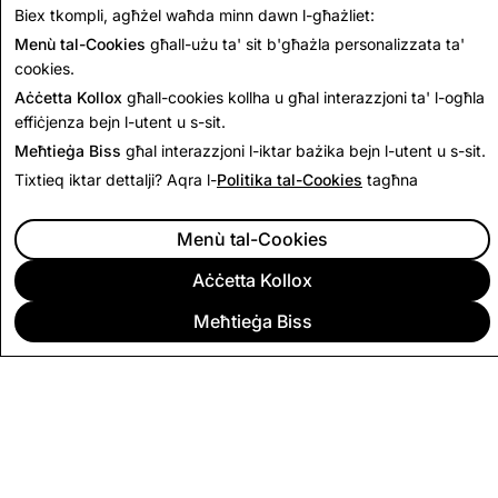
Biex tkompli, agħżel waħda minn dawn l-għażliet:
Menù tal-Cookies
għall-użu ta' sit b'għażla personalizzata ta'
cookies.
Aċċetta Kollox
għall-cookies kollha u għal interazzjoni ta' l-ogħla
effiċjenza bejn l-utent u s-sit.
Meħtieġa Biss
għal interazzjoni l-iktar bażika bejn l-utent u s-sit.
Tixtieq iktar dettalji? Aqra l-
Politika tal-Cookies
tagħna
Menù tal-Cookies
Aċċetta Kollox
Meħtieġa Biss
KUMPANIJA
KOMUNITÀ
RIKLAMI
LEGALI
POLITIKA TAL-PRIVATEZZA
REGOLI TAS-SERVIZZ