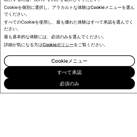
Cookieを個別に選択し、アラカルトな体験は
Cookieメニュー
を選ん
でください。
すべてのCookieを使用し、最も優れた体験は
すべて承認
を選んでく
ださい。
最も基本的な体験には、
必須のみ
を選んでください。
詳細が気になる方は
Cookieポリシー
をご覧ください。
Cookieメニュー
すべて承認
必須のみ
会社案内
コミュニティ
広告
リーガル
プライバシーポリシー
利用規約