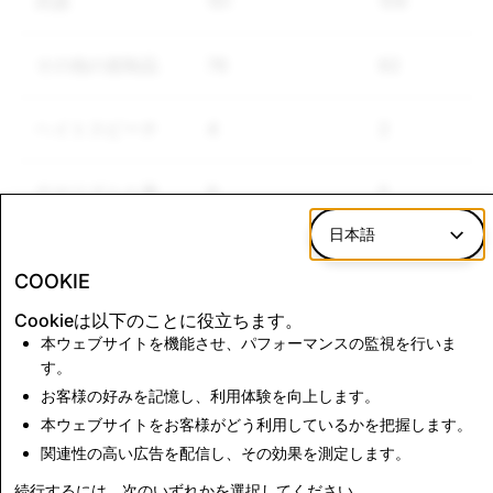
武器
151
109
その他の規制品
76
62
ヘイトスピーチ
4
2
テロリズムと暴
9
5
力的過激主義
日本語
COOKIE
CSEA：無効なアカウント数の合計
Cookieは以下のことに役立ちます。
本ウェブサイトを機能させ、パフォーマンスの監視を行いま
す。
844
お客様の好みを記憶し、利用体験を向上します。
本ウェブサイトをお客様がどう利用しているかを把握します。
関連性の高い広告を配信し、その効果を測定します。
透明性レポートに戻る
続行するには、次のいずれかを選択してください。