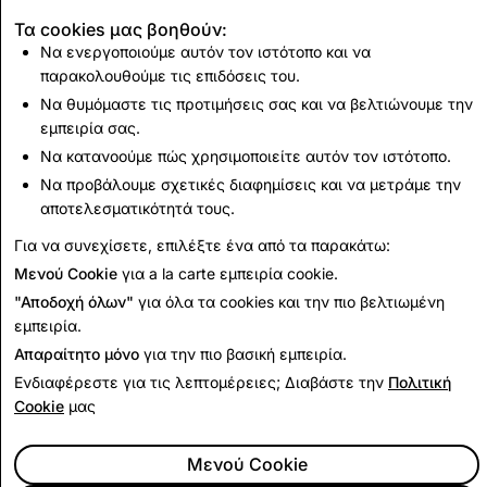
Τα cookies μας βοηθούν:
Να ενεργοποιούμε αυτόν τον ιστότοπο και να
παρακολουθούμε τις επιδόσεις του.
Επόμενο:
Να θυμόμαστε τις προτιμήσεις σας και να βελτιώνουμε την
Σεξουαλικό περιεχόμενο
εμπειρία σας.
Να κατανοούμε πώς χρησιμοποιείτε αυτόν τον ιστότοπο.
Να προβάλουμε σχετικές διαφημίσεις και να μετράμε την
Διαβάστε περισσότερα
αποτελεσματικότητά τους.
Για να συνεχίσετε, επιλέξτε ένα από τα παρακάτω:
Μενού Cookie
για a la carte εμπειρία cookie.
"Αποδοχή όλων"
για όλα τα cookies και την πιο βελτιωμένη
εμπειρία.
Απαραίτητο μόνο
για την πιο βασική εμπειρία.
Ενδιαφέρεστε για τις λεπτομέρειες; Διαβάστε την
Πολιτική
Cookie
μας
Μενού Cookie