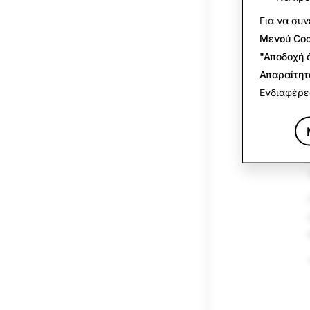
Για να συν
Μενού Coo
"Αποδοχή 
Απαραίτητ
Ενδιαφέρε