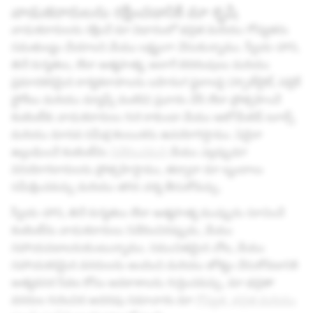
వాడుకదారులను రక్షించడానికి మా కృషి
వాడుకదారులను రక్షించే మా విధానంలో భద్రత మరియు గోప్యతను
సమతుల్యం చేయాలని మేము లక్ష్యంగా చేసుకున్నాము. స్వీయ-హాని,
తినే రుగ్మతలు, లేదా ఆత్మహత్య, అలాగే బెదిరింపులు మరియు
ప్రమాదకరమైన కార్యకలాపాలను బహిరంగ స్థలాలపై (స్పాట్‌లైట్, పబ్లిక్
స్టోరీలు మరియు మ్యాప్స్ వంటివి) ప్రచారం చేసే లేదా ప్రోత్సహించే
కంటెంట్‌కు వాడుకదారులు గురి కాకుండా మేము ఆటోమేటెడ్ టూల్స్
మరియు మానవ సమీక్ష కలయికను ఉపయోగిస్తాము. ఏదైనా
ఉల్లంఘించే కంటెంట్‌ను
నివేదించమని
మేము ఎల్లప్పుడూ
వినియోగదారులను ప్రోత్సహిస్తాము, తద్వారా మా బృందాలు
సమీక్షించవచ్చు మరియు తగిన చర్య తీసుకోవచ్చు.
స్వీయ-హాని, తినే రుగ్మతలు లేదా ఆత్మహత్య ముప్పును సూచించే
కంటెంట్‌ను వాడుకదారులు నివేదించినప్పుడు, మేము
సహాయపడాలనుకుంటున్నాము. సముచితమైన చోట, మేము
సహాయకరమైన వనరులను అందించి మరియు జోక్యం చేసుకోవడానికి
అత్యవసర సేవల కోసం అవకాశాలను గుర్తించవచ్చు. మా భద్రతా
వనరుల గురించిన అదనపు సమాచారం మా
గోప్యత, భద్రత మరియు