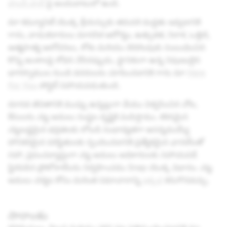
పాలసీ హబ్
పై అందుబాటులో ఉంది.
మా కమ్యూనిటీ యొక్క శ్రేయస్సుకు తదుపరి మద్దతు ఇవ్వడానికి
గాను, వాడుకదారులు మానసిక ఆరోగ్యం, ఉత్సుకత, నిరాశ, ఒత్తిడి,
ఆత్మహత్య ఆలోచనలు, శోకం మరియు బెదిరింపుకు సంబంధించిన
కొన్ని అంశాలపై శోధన చేసినప్పుడు, స్థానికంగా ఉన్న నిపుణులైన
భాగస్వాముల నుండి వనరులను చూపించడానికి గాను మా
Here
For You
పోర్టల్ సహాయపడుతుంది.
మానవ జీవితానికి ముప్పు ఉన్నట్లుగా మేము విశ్వసించిన చోట,
కేసులను చట్ట అమలు సంస్థల దృష్టికి పంపిస్తాము. కఠినమైన
చట్టబద్ధమైన భద్రతలకు లోబడి సంభావ్యతగా ఆసన్నమయ్యే
హానికరమైన పరిస్థితులకు స్పందించడానికి ప్రత్యేకమైన ఛానల్‌లతో
సహా, ప్రపంచవ్యాప్తంగా చట్ట అమలు అధికారులకు సహాయపడే
స్థిరపడిన ప్రోటోకాల్‌లను నిర్వహించడం Snap యొక్క విధానం. చట్ట
అమలు చర్యల కోసం మరింత సమాచారాన్ని
ఇక్కడ
కనుగొనవచ్చు.
సారాంశం