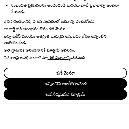
సంబంధిత ప్రకటనలను అందించండి మరియు వాటి ప్రభావాన్ని అంచనా
వేయండి.
తదుపరి చదవండి
కొనసాగించడానికి, దిగువ ఎంపికలలో ఒకదాన్ని ఎంచుకోండి:
లా కార్టే కుకీ అనుభవం కోసం
కుకీ మెనూ
.
అన్ని కుకీస్ మరియు అత్యంత మెరుగైన అనుభవం కోసం
అన్నింటిని
అంగీకరించండి
.
అతి ప్రాథమిక అనుభవానికి
మాత్రమే అవసరం
.
వివరాలపై ఆసక్తి ఉందా? మా
కుకీ విధానాన్ని
చదవండి
కుకీ మెనూ
అన్నింటిని అంగీకరించండి
అవసరమైనది మాత్రమే
సంస్థ
కమ్యూనిటీ
ప్రకటనలు
చట్టపరమైన