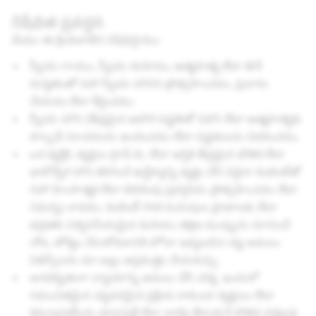
నిషేధిత ప్రవర్తన
మేము ఈ క్రిందివాటిని నిషేధిస్తాము:
స్వీయ-గాయం, స్వీయ-కురూపం, ఆత్మహత్య లేదా తినే
రుగ్మతలతో సహా స్వీయ-హానిని ప్రోత్సహించడం, ప్రచారం
చేయడం లేదా కీర్తించడం.
స్వీయ-హాని (తీవ్రమైన ఆహార పద్ధతితో సహా) లేదా ఆత్మహత్యకు
పాల్పడే సూచనలను అందించడం లేదా పద్ధతులను వివరించడం.
ఒక వ్యక్తికి, వ్యక్తుల గ్రూప్ కు, లేదా ఆస్తికి తీవ్రమైన భౌతిక లేదా
భావోద్వేగ హాని కలిగించే ఉద్దేశ్యాన్ని వ్యక్తం చేసే ఏదైనా కంటెంట్‌తో
సహా హింసాత్మక లేదా బెదిరింపు ప్రవర్తనను ప్రోత్సహించడం లేదా
నిమగ్నం కావడం. కంటెంట్ గనక మనుషుల ప్రాణాలకు లేదా
భద్రతకు విశ్వసనీయమైన మరియు తక్షణ ముప్పును సూచించే
చోట, జోక్యం చేసుకోవడానికి హోదా ఇవ్వబడిన చట్ట అమలు
ఏజెన్సీలను మా జట్లు అప్రమత్తం చేయవచ్చు.
అనధికృతంగా న్యాయాన్ని అమలు చేసే చర్య. ఇందులో
సముచితమైన చట్టపరమైన ప్రక్రియ కాకుండా వ్యక్తులు లేదా
కమ్యూనిటీలను భయపెట్టే లేదా వారిపై తీసుకునే భౌతిక చర్యలపై