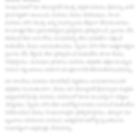
Snapchatలో మా కమ్యూనిటీ యొక్క భద్రత మరియు శ్రేయస్సు టాప్
ప్రాధాన్యతగా ఉంటుంది, మరియు మేము బెదిరింపులు, హింస,
మరియు హాని యొక్క అన్ని సందర్భాలను తీవ్రంగా తీసుకుంటాము.
హింసాత్మక లేదా ప్రమాదకరమైన ప్రవర్తనను ప్రోత్సహించే, ప్రచారం చేసే,
బెదిరించే లేదా దాని కోసం సూచనలిచ్చే లేదా గ్రాఫికల్‌గా చిత్రించే
కంటెంట్‌ను మేము అనుమతించము. స్వీయ-హాని లేదా ఆత్మహత్యను
ప్రచారం చేసే, కీర్తించే, లేదా ప్రోత్సహించే కంటెంట్‌ను కూడా మేము
నిషేధిస్తాము. మనుషుల ప్రాణాలు మరియు భద్రతకు తక్షణ ముప్పుల
గురించి చట్ట అమలు అధికార యంత్రాంగానికి తెలియజేయబడవచ్చు.
మా పాలసీలు మరియు మోడరేషన్ పద్ధతులు వాడుకదారులందరి
భద్రతను పెంచుతుండగా, మేము మా కమ్యూనిటీ శ్రేయస్సుకు మద్దతు
ఇవ్వడానికి ఫీచర్లు మరియు వనరులలో కూడా ముందస్తుగా చర్యలు
చేపట్టాము. స్వీయ-హాని లేదా భావోద్వేగ బాధను సూచించే కంటెంట్‌ను
నివేదించమని మేము Snapచాటర్లను ప్రోత్సహిస్తాము, తద్వారా మా
బృందాలు వనరులను పంపించి, అత్యవసర ఆరోగ్య స్పందకులను
సంభావ్యంగా అప్రమత్తం చేయవచ్చు.