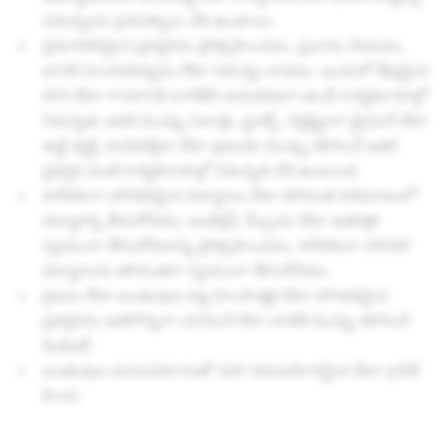
సమన్వయ ప్రయత్నాలు చేరి ఉంటాయి.
ప్రమాదకరమైన ప్రవర్తనను ప్రోత్సహించడం, ప్రచారం చేయడం,
దానికి సూచనలివ్వడం లేదా నిమగ్నం కావడం. ఇందులో తీవ్రమైన
హాని లేదా గాయానికి దారితీసే అనుకరణగా ఉండే కార్యకలాపాల్లో
నిమగ్నత, అధిక ముప్పు సవాళ్లు, స్టంట్స్, నిర్లక్ష్యంగా డ్రైవింగ్ లేదా
అట్టి వ్యక్తి, మరెవరికైనా లేదా ప్రజలకు ముప్పు కలిగించే ఇతర
ప్రవర్తన వంటి కార్యకలాపాల్లో నిమగ్నత చేరి ఉంటుంది.
శారీరకంగా హానికరమైన పదార్ధాలు లేదా తగినంత పరిమాణంలో
పదార్ధాల్ని తీసుకోవడం, ఇంజెక్షన్, పీల్చడం లేదా ఇతరత్రా
స్వయంగా తీసుకోవడాన్ని ప్రోత్సహించడం, శారీరకంగా హానికర
పదార్ధాలను తగినంతగా స్వయంగా తీసుకోవడం.
ప్రజలు లేదా జంతువుల పట్ల హింసాత్మక లేదా హానికరమైన
ప్రవర్తనను అతిగొప్పగా చూపించే లేదా వాటికి ముప్పు కలిగించే
కంటెంట్.
జంతువుల దురుపయోగంతో సహా నిరుపయోగమైన లేదా గ్రాఫిక్
హింస.