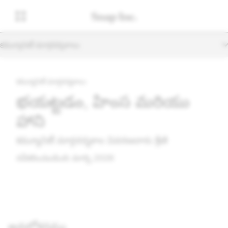
కమ్యూనిటీ మార్గదర్శకాలు
కమ్యూనిటీ మార్గదర్శకాలు
భయపెట్టడం, హింస మరియు
హాని
కమ్యూనిటీ మార్గదర్శకాల వివరణదారు శ్రేణి
నవీకరించబడింది: మార్చి 2026
అవలోకనము