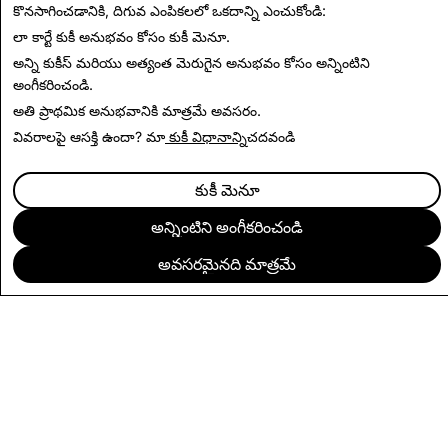
కొనసాగించడానికి, దిగువ ఎంపికలలో ఒకదాన్ని ఎంచుకోండి:
లా కార్టే కుకీ అనుభవం కోసం
కుకీ మెనూ
.
అన్ని కుకీస్ మరియు అత్యంత మెరుగైన అనుభవం కోసం
అన్నింటిని
అంగీకరించండి
.
అతి ప్రాథమిక అనుభవానికి
మాత్రమే అవసరం
.
వివరాలపై ఆసక్తి ఉందా? మా
కుకీ విధానాన్ని
చదవండి
కుకీ మెనూ
అన్నింటిని అంగీకరించండి
అవసరమైనది మాత్రమే
సంస్థ
కమ్యూనిటీ
ప్రకటనలు
చట్టపరమైన
గోప్యతా విధానం
సేవా నిబంధనలు
తెలుగు