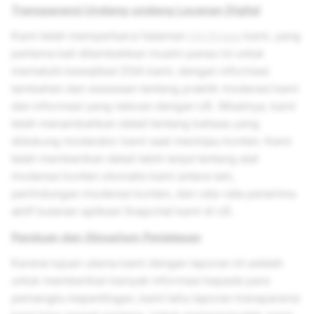
Transparansi Undang-undang Layanan Digital
Kami telah memperbarui halaman
Uni Eropa
kami, yang
pertama kali ditambahkan musim panas ini untuk
mematuhi kewajiban DSA kami, dengan informasi
tambahan dan wawasan tentang praktik moderasi kami
dan informasi yang relevan dengan UE. Misalnya, kami
telah menambahkan detail tentang bahasa yang
didukung moderator kami saat meninjau konten. Kami
telah memberikan detail lebih lanjut tentang alat
moderasi konten otomatis kami antara lain,
perlindungan moderasi konten, dan rata-rata penerima
aktif bulanan aplikasi Snapchat kami di UE.
Panduan dan Glosarium Penjelasan
Karena tujuan utama kami dengan laporan ini adalah
untuk memberikan banyak informasi kepada para
pemangku kepentingan, kami tahu laporan transparansi