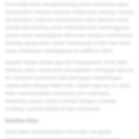
komunitas kami sangat penting untuk membantu para
Snapchatter merasa nyaman melakukan masing-masing
hal tersebut. Laporan transparansi semi-tahunan kami
adalah alat penting untuk membuat kami bertanggung
jawab serta membagikan informasi maupun pembaruan
tentang upaya kami untuk memerangi konten dan akun
yang melakukan pelanggaran di platform kami.
Seperti halnya setiap laporan transparansi, kami telah
bekerja untuk melakukan peningkatan sehingga laporan
ini melayani komunitas dan pemangku kepentingan
utama kami dengan lebih baik. Dalam laporan ini, kami
telah menambahkan beberapa poin data baru,
beberapa secara khusus terkait dengan Undang-
Undang Layanan Digital Eropa, termasuk:
Banding Akun
Kami telah menambahkan informasi mengenai