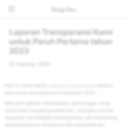
Laporan Transparansi Kami
untuk Paruh Pertama tahun
2023
25 Oktober 2023
Hari ini, kami merilis
Laporan Transparansi
terbaru
kami yang mencakup paruh pertama 2023.
Misi kami adalah menyediakan sarana agar orang-
orang bisa mengekspresikan diri, menjalani momen
yang ada, mempelajari tentang dunia, dan bersenang-
senang bersama. Keamanan dan kesejahteraan