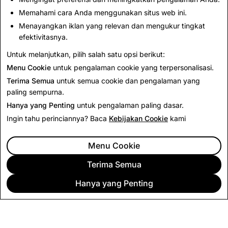
membantu menjaga komunitas kami tetap aman,
Memahami cara Anda menggunakan situs web ini.
melaporkan kemajuan kami, dan membuat kami
Menayangkan iklan yang relevan dan mengukur tingkat
bertanggung jawab.
efektivitasnya.
Untuk melanjutkan, pilih salah satu opsi berikut:
Kembali ke Berita
Menu Cookie
untuk pengalaman cookie yang terpersonalisasi.
Terima Semua
untuk semua cookie dan pengalaman yang
paling sempurna.
Hanya yang Penting
untuk pengalaman paling dasar.
Ingin tahu perinciannya? Baca
Kebijakan Cookie
kami
Menu Cookie
Terima Semua
Hanya yang Penting
PERUSAHAAN
KOMUNITAS
PERIKLANAN