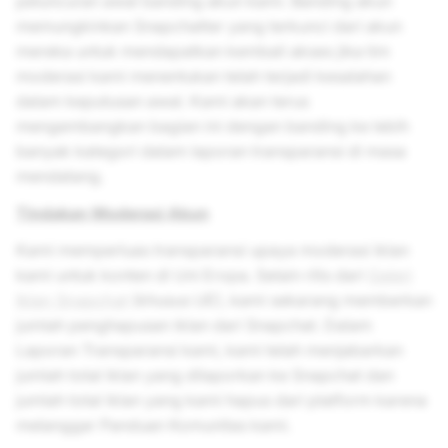
peluncuran awal banding akun kami. Banding akun
memungkinkan Snapchatter yang terkunci dari akun
mereka untuk mendapatkan kembali akses jika tim
moderasi kami menentukan telah terjadi kesalahan
dalam keputusan awal. Kami akan terus
mengembangkan bagian ini dengan banding ke lebih
banyak kategori dalam laporan transparansi di masa
mendatang.
Tindakan Moderasi Akun
Kami memperluas transparansi upaya moderasi iklan
kami untuk konten di Uni Eropa. Selain rilis dari
Galeri
Iklan Snapchat
(khusus UE), kami sekarang memberkan
jumlah penghapusan iklan dari Snapchat. Dalam
Laporan Transparansi kami, kami telah menjabarkan
jumlah total iklan yang dilaporkan ke Snapchat dan
jumlah total iklan yang kami hapus dari platform karena
melanggar Panduan Komunitas kami.