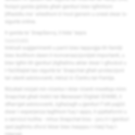
ħolqot gwida ġdida għall-ġenituri biex tgħinhom
jitħaddtu ma' wliedhom b'mod ġenwin u onest dwar is-
sigurtà online.
Il-gwida ta' SnapSavvy, li tista' taqra
hawnhekk
tinkludi suġġerimenti u pariri biex tappoġja lill-familji
biex ikollhom dawn il-konversazzjonijiet importanti, u
biex tgħin lill-ġenituri jitgħallmu aktar dwar l-għodod u
l-faċilitajiet tas-sigurtà ta' Snapchat għall-protezzjoni
tal-utenti adoloxxenti, inkluż iċ-Ċentru tal-Famija.
Riżultati inizjali mir-riċerka l-iktar riċenti mwettqa minn
Snapchat għall-Indiċi tal-Benesseri Diġitali (DWBI), li
stħarrġet adoloxxenti, żgħażagħ u ġenituri f'sitt pajjiżi
dwar l-esperjenza tagħhom fuq l-apps, il-pjattaformi u
s-servizzi kollha - mhux Snapchat biss - juru li l-ġenituri
qed jagħmlu sforzi ikbar biex inaqqsu r-riskji fuq l-
internet.