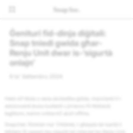
Ġenituri fid-dinja diġitali:
Snap tniedi gwida għar-
Renju Unit dwar is-‘sigurtà
onlajn’
9 ta' Settembru 2024
Hekk kif tibda s-sena skolastika ġdida, importanti li l-
adoloxxenti jkunu kuntenti u jirnexxu fil-ħbiberiji
tagħhom, kemm online kif ukoll offline.
Snapchat, flimkien ma' Childnet, l-għaqda tal-karità li
taħdem fil-qasam tas-sigurtà tal-internet tar-Renju Unit,