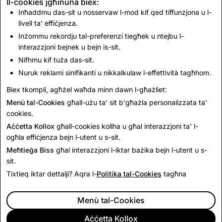
Il-cookies jgħinuna biex:
ammettew li ma kienux ċerti kif għandhom iżommu
Inħaddmu das-sit u nosservaw l-mod kif qed tiffunzjona u l-
għajnejhom b'mod effettiv fuq l-għemil ta' wliedhom
livell ta' effiċjenza.
fuq l-internet.
Inżommu rekordju tal-preferenzi tiegħek u ntejbu l-
interazzjoni bejnek u bejn is-sit.
Nifhmu kif tuża das-sit.
Aqra l-gwida ta' SnapSavvy
Nuruk reklami sinifikanti u nikkalkulaw l-effettività tagħhom.
u żur il-mikrosit tagħna
parents.snapchat.com
għal
Biex tkompli, agħżel waħda minn dawn l-għażliet:
aktar gwida u riżorsi għall-ġenituri.
Menù tal-Cookies
għall-użu ta' sit b'għażla personalizzata ta'
cookies.
Lura għall-Aħbarijiet
Aċċetta Kollox
għall-cookies kollha u għal interazzjoni ta' l-
ogħla effiċjenza bejn l-utent u s-sit.
Meħtieġa Biss
għal interazzjoni l-iktar bażika bejn l-utent u s-
sit.
Tixtieq iktar dettalji? Aqra l-
Politika tal-Cookies
tagħna
Menù tal-Cookies
Aċċetta Kollox