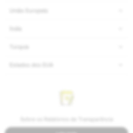
União Europeia
Índia
Turquia
Estados dos EUA
Sobre os Relatórios de Transparência