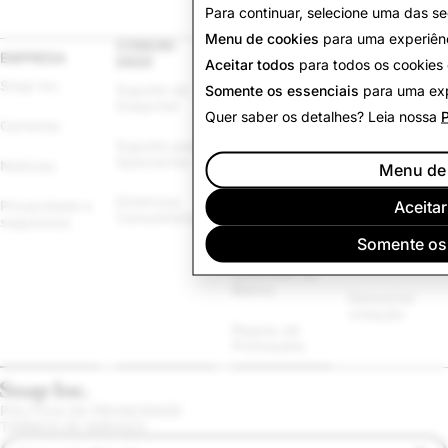
Para continuar, selecione uma das s
Menu de cookies
para uma experiênci
COMUNI
PUBLICID
JURÍDICO
EMPRESA
DADE
ADE
Aceitar todos
para todos os cookies 
Outros Termos 
Snap Inc.
Suporte do 
Somente os essenciais
Anúncios no 
e Políticas
para uma exp
Snapchat
Snapchat
Quer saber os detalhes? Leia nossa
P
Carreiras
Aplicação da 
Suporte para 
Políticas de 
Lei
Spectacles
Publicidade
Notícias
Menu de
Política de 
Diretrizes 
Biblioteca de 
Cookies
Aceita
Privacidade e 
Comunitárias
Anúncios 
segurança
Políticos
Configurações 
Somente os
de cookies
Diretrizes de 
Marca
Denunciar 
violação
Regras de 
Promoções
POLÍTICA DE PRIVACIDADE
TERMOS DE SERVIÇO