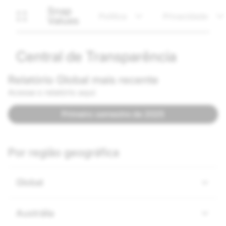
Snap
Política
Privacidade
Values
Central de Transparência
Relatório Global mais recente
Acesse o relatório aqui:
Primeiro semestre de 2025
Por região geográfica
Global
Austrália