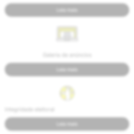
Leia mais
Galeria de anúncios
Leia mais
Integridade eleitoral
Leia mais