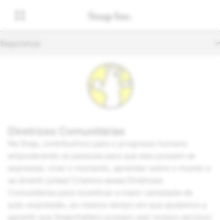
Segurança
Diretrizes Comunitárias
Na Snap, contribuímos para o progresso humano
empoderando as pessoas para que elas possam se
expressar, viver o momento, aprender sobre o mundo e
se divertir juntas! Criamos essas Diretrizes
Comunitárias para incentivar a maior variedade de
auto-expressão, ao mesmo tempo em que ajudamos a
garantir que Snapchatters possam usar nossos serviços