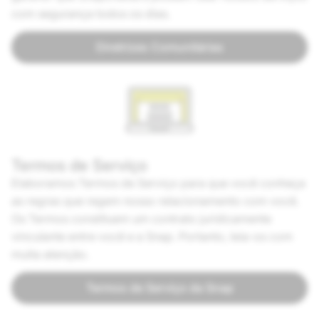
com segurança todos os dias.
Diretrizes Comunitárias
Termos de Serviço
Elaboramos Termos de Serviço para que você conheça
as regras que regem nosso relacionamento com você.
Os Termos constituem um contrato juridicamente
vinculante entre você e a Snap. Portanto, leia-os com
muita atenção.
Termos de Serviço da Snap