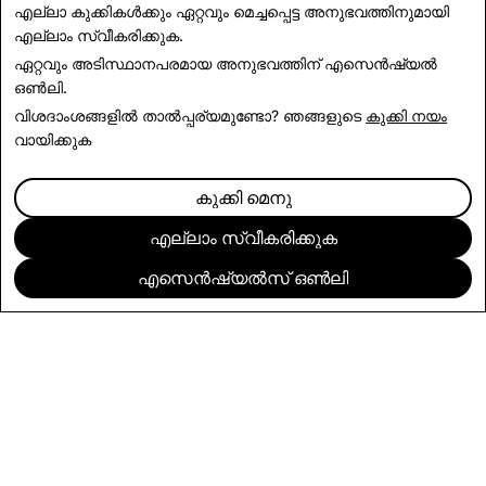
എല്ലാ കുക്കികൾക്കും ഏറ്റവും മെച്ചപ്പെട്ട അനുഭവത്തിനുമായി
കൂടുതൽ അറിയുക
എല്ലാം സ്വീകരിക്കുക
.
ഏറ്റവും അടിസ്ഥാനപരമായ അനുഭവത്തിന്
എസെൻഷ്യൽ
ഒൺലി
.
വിശദാംശങ്ങളിൽ താൽപ്പര്യമുണ്ടോ? ഞങ്ങളുടെ
കുക്കി നയം
വായിക്കുക
കുക്കി മെനു
എല്ലാം സ്വീകരിക്കുക
എസെൻഷ്യൽസ് ഒൺലി
കമ്പനി
കമ്മ്യൂണിറ്റി
പരസ്യം ചെയ്യൽ
നിയമപരം
സ്വകാര്യതാ നയം
സേവന വ്യവസ്ഥകൾ