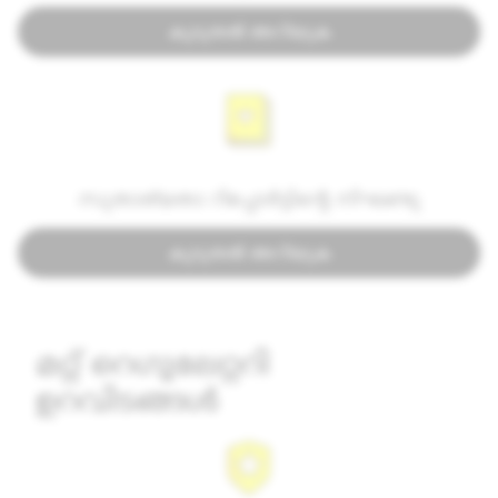
കൂടുതൽ അറിയുക
സുതാര്യതാ റിപ്പോർട്ടിന്റെ നിഘണ്ടു
കൂടുതൽ അറിയുക
മറ്റ് റെഗുലേറ്ററി
ഉറവിടങ്ങൾ