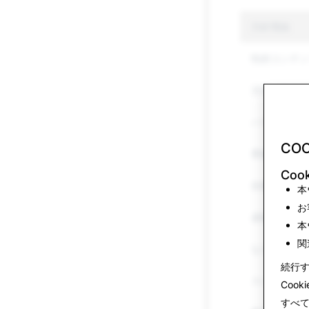
方針理由
性的コンテン
児童の性的搾
ハラスメント
COO
脅威や暴力
Co
自傷行為と自
本
お
虚偽情報
本
関
なりすまし
続行
スパム行為
Coo
すべて