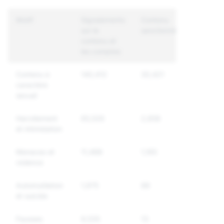
Motif
Signalements
Contenu
Comptes
sur le
sanctionné
uniques
contenu et
sanction
les comptes
Contenu à
140,412
30,421
16,256
caractère
sexuel
Harcèlement
65,526
2,858
2,269
et intimidation
Menaces et
11,488
1,165
924
violence
Automutilation
1,975
88
73
et suicide
Fausses
9,535
13
8