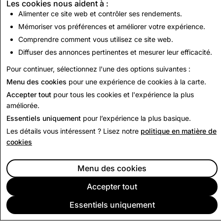
Les cookies nous aident à :
Suppressions
total de suppressions
Alimenter ce site web et contrôler ses rendements.
totales de
de compte
comptes
Mémoriser vos préférences et améliorer votre expérience.
Comprendre comment vous utilisez ce site web.
2,490
0
Diffuser des annonces pertinentes et mesurer leur efficacité.
Pour continuer, sélectionnez l'une des options suivantes :
Retour au rapport sur la transparence
Menu des cookies
pour une expérience de cookies à la carte.
Accepter tout
pour tous les cookies et l'expérience la plus
améliorée.
Essentiels uniquement
pour l’expérience la plus basique.
Les détails vous intéressent ? Lisez notre
politique en matière de
cookies
Menu des cookies
Accepter tout
Essentiels uniquement