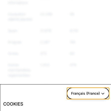
informations
Usurpation
22,048
59
51
d&#39;identité
Spam
21,678
8,119
5,067
Drogues
2,287
155
126
Armes
473
69
55
Autres
1,433
479
381
marchandises
réglementées
Discours
3,094
229
140
haineux
Français (France)
COOKIES
CSEAI :
Terrorisme : Nombre