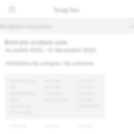
Navigation secondaire
Émirats arabes unis
1er juillet 2022 - 31 décembre 2022
Violations de compte / de contenu
Nombre total
Nombre
Nombre
de
total de
total de
signalements
contenus
comptes
sur le
sanctionnés
uniques
contenu et
sanctionnés
les comptes
279,949
43,655
25,350