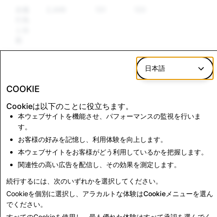
自傷
2,449
131
120
行為
と自
殺
虚偽
12,705
113
25
日本語
情報
COOKIE
武器
756
70
58
Cookieは以下のことに役立ちます。
本ウェブサイトを機能させ、パフォーマンスの監視を行いま
す。
CSAM：アカウント
テロリズム：アカウン
削除の合計
ト削除の合計
お客様の好みを記憶し、利用体験を向上します。
本ウェブサイトをお客様がどう利用しているかを把握します。
3,161
1
関連性の高い広告を配信し、その効果を測定します。
続行するには、次のいずれかを選択してください。
透明性レポートに戻る
Cookieを個別に選択し、アラカルトな体験は
Cookieメニュー
を選ん
でください。
すべてのCookieを使用し、最も優れた体験は
すべて承認
を選んでく