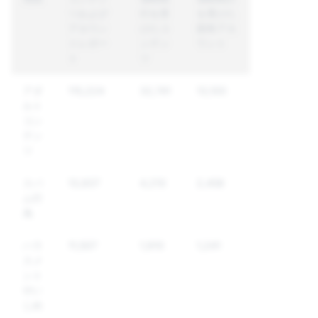
ツおよび
行を受
を受けた
アカウン
けたコ
固有アカ
トレポー
ンテン
ウント
ト
ツ
アダ
115,224
32,741
13,100
ルト
コン
テン
ツ
スパ
13,937
4,210
2,458
ム行
為
ハラ
11,507
1,910
1,241
スメ
ント
やい
じめ