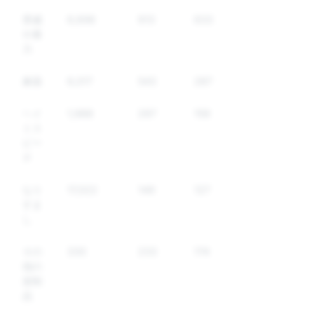
脅威
6,698
913
633
や暴
力
麻薬
6,017
543
287
ヘイ
1,988
297
159
トス
ピー
チ
なり
17,022
149
127
すま
し
その
330
233
174
他の
規制
品