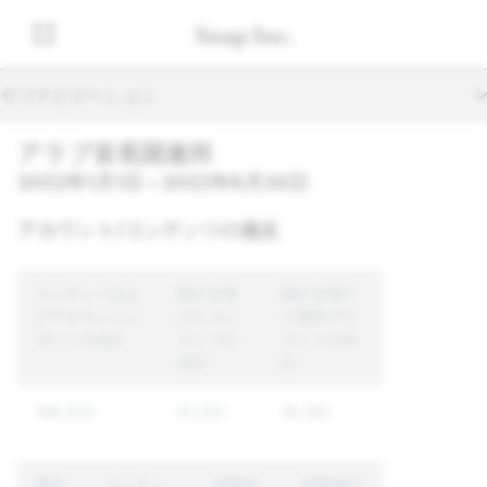
サブナビゲーション
アラブ首長国連邦
2022年1月1日～2022年6月30日
アカウント/コンテンツの違反
コンテンツおよ
執行を受
執行を受け
びアカウントレ
けたコン
た固有アカ
ポートの合計
テンツの
ウントの合
合計
計
188,633
41,310
18,382
理由
コンテン
強制執
強制執行