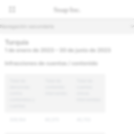
Navegación secundaria
Turquía
1 de enero de 2023 – 30 de junio de 2023
Infracciones de cuentas / contenido
Total de
Total de
Total de
denuncias
contenido
cuentas
contra
intervenido
únicas
contenidos y
intervenidas
cuentas
309,164
60,575
40,702