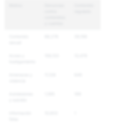
Motivo
Denuncias
Contenido
Cuentas
contra
regulado
únicas
contenidos
reguladas
y cuentas
Contenido
88,278
39,198
25,357
sexual
Acoso y
159,133
13,479
11,667
hostigamiento
Amenazas y
11,128
649
582
violencia
Autolesiones
1,595
199
178
y suicidio
Información
10,603
1
1
falsa