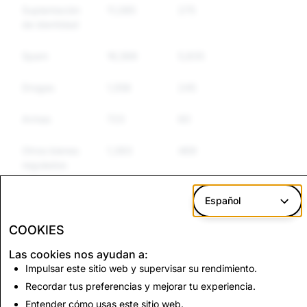
Suplantación
11,085
275
273
de identidad
Spam
16,566
5,835
4,692
Drogas
1,558
245
207
Armas
723
60
51
Otros bienes
1,383
469
441
regulados
Discurso de
7,112
165
151
Español
odio
COOKIES
Las cookies nos ayudan a:
CSEAI: Total de
Terrorismo: Total de
Impulsar este sitio web y supervisar su rendimiento.
cuentas eliminadas
cuentas eliminadas
Recordar tus preferencias y mejorar tu experiencia.
2,946
0
Entender cómo usas este sitio web.