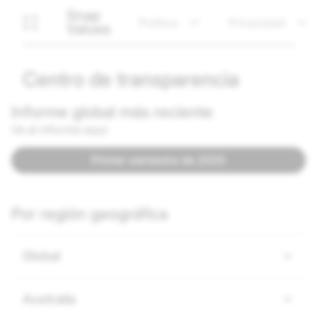
Snap
Política
Privacidad
Values
Centro de transparencia
Informe global más reciente
Ve al informe aquí:
Primer semestre de 2025
Por región geográfica
Global
Australia