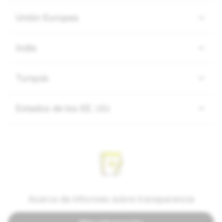
Unión Europea
India
Turquía
Estados de los EE. UU.
Acerca de informes sobre transparencia