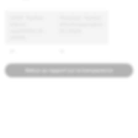
CSAM : Nombre
Terrorisme : Nombre
total de
total de suppressions
suppressions de
de compte
compte
97
15
Retour au rapport sur la transparence