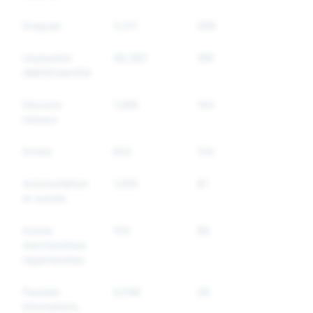
Drogues
3,311
266
230
Usurpation
49,382
186
185
d&#39;identité
Discours
1,566
144
136
haineux
Armes
602
134
124
Automutilation
1,655
91
87
et suicide
Autres
104
86
68
marchandises
réglementées
Fausses
5,049
29
22
informations