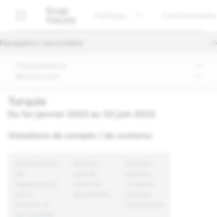
Snap
Politique
Confidentialité
Values
Navigation secondaire
Transparence
Ressources
Turquie
Du 1er janvier 2022 au 30 juin 2022
Violations de compte / de contenu
Nombre total
Nombre
Nombre
de
total de
total de
signalements
contenus
comptes
sur le
sanctionnés
uniques
contenu et
sanctionnés
les comptes