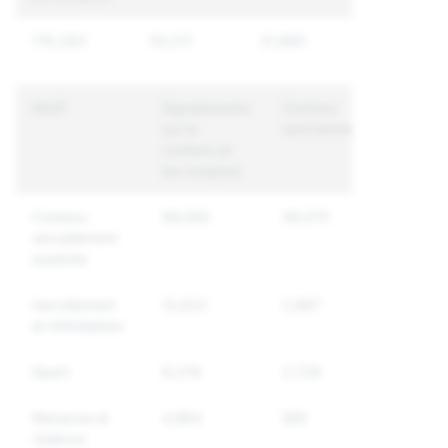
176,283
53,211
31,895
Motif
Signalements
Contenu
Comptes
sur le
sanctionné
uniques
contenu et
sanction
les comptes
Contenu
88,850
46,075
25,180
sexuellement
explicite
Harcèlement
12,622
2,887
2,719
et intimidation
Spam
8,278
2,728
2,627
Menaces et
4,864
585
517
violence