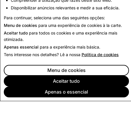
Compreender a utilização que fazes deste sítio Web.
Voltar ao Relatório de Transparência
Disponibilizar anúncios relevantes e medir a sua eficácia.
Para continuar, seleciona uma das seguintes opções:
Menu de cookies
para uma experiência de cookies à la carte.
Aceitar tudo
para todos os cookies e uma experiência mais
otimizada.
Apenas essencial
para a experiência mais básica.
Tens interesse nos detalhes? Lê a nossa
Política de cookies
Menu de cookies
Aceitar tudo
Apenas o essencial
EMPRESA
COMUNIDADE
PUBLICIDADE
INFORMAÇÃO LEGAL
POLÍTICA DE PRIVACIDADE