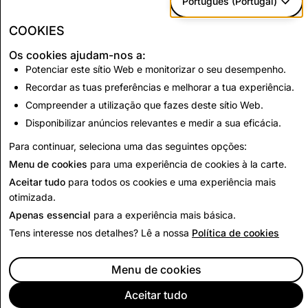
Português (Portugal)
Informação
5,590
20
18
falsa
COOKIES
Os cookies ajudam-nos a:
Potenciar este sítio Web e monitorizar o seu desempenho.
CSEAI: total de contas desabilitadas
Recordar as tuas preferências e melhorar a tua experiência.
5,738
Compreender a utilização que fazes deste sítio Web.
Disponibilizar anúncios relevantes e medir a sua eficácia.
Voltar ao Relatório de Transparência
Para continuar, seleciona uma das seguintes opções:
Menu de cookies
para uma experiência de cookies à la carte.
Aceitar tudo
para todos os cookies e uma experiência mais
otimizada.
Apenas essencial
para a experiência mais básica.
Tens interesse nos detalhes? Lê a nossa
Política de cookies
Menu de cookies
Aceitar tudo