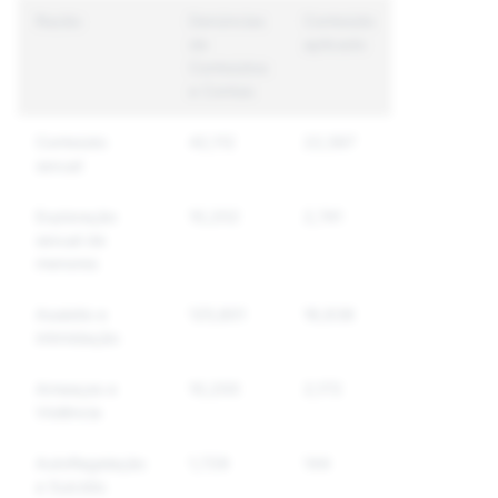
Razão
Denúncias
Conteúdo
Contas
de
aplicado
únicas
Conteúdos
controladas
e Contas
Conteúdo
42,112
22,597
15,259
sexual
Exploração
10,202
2,741
2,517
sexual de
menores
Assédio e
125,801
16,638
13,524
intimidação
Ameaças e
10,200
2,172
1,559
Violência
Autoflagelação
1,729
144
135
e Suicídio