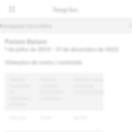
Navegação secundária
Países Baixos
1 de julho de 2023 - 31 de dezembro de 2023
Violações de conta / conteúdo
Total de
Total de
Total de contas
Denúncias
conteúdo
individuais
de
estritamente
intervencionadas
Conteúdos
controlado
e Contas
250,028
70,197
48,752