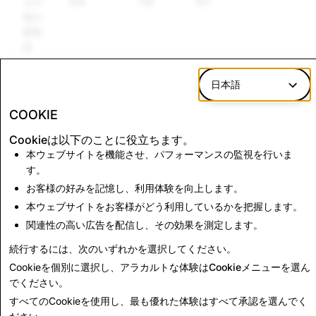
その
144
118
101
他の
規制
品
ヘイ
293
69
62
日本語
トス
ピー
COOKIE
チ
Cookieは以下のことに役立ちます。
本ウェブサイトを機能させ、パフォーマンスの監視を行いま
す。
CSEAI: Total
Terrorism: Total
Account Deletions
Account Deletions
お客様の好みを記憶し、利用体験を向上します。
本ウェブサイトをお客様がどう利用しているかを把握します。
364
0
関連性の高い広告を配信し、その効果を測定します。
続行するには、次のいずれかを選択してください。
透明性レポートに戻る
Cookieを個別に選択し、アラカルトな体験は
Cookieメニュー
を選ん
でください。
すべてのCookieを使用し、最も優れた体験は
すべて承認
を選んでく