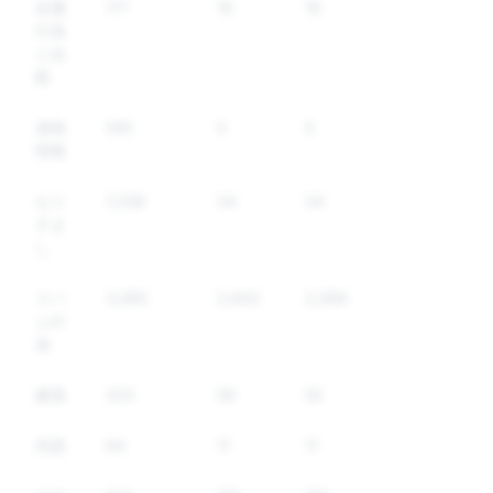
自傷
171
16
16
行為
と自
殺
虚偽
545
0
0
情報
なり
7,258
34
34
すま
し
スパ
3,565
2,642
2,569
ム行
為
麻薬
325
59
55
武器
64
11
11