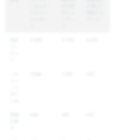
ツおよび
行を受
を受けた
アカウン
けたコ
固有アカ
トレポー
ンテン
ウント
ト
ツ
性的
17,891
11,763
8,301
コン
テン
ツ
ハラ
7,088
1,018
932
スメ
ント
やい
じめ
脅威
939
189
163
や暴
力