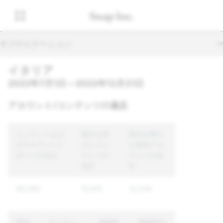
サブナビゲーション
イタリア
2022年7月1日～2022年12月31日
アカウント/コンテンツの違反
コンテンツおよ
執行を受
執行を受け
びアカウントレ
けたコン
た固有アカ
ポートの合計
テンツの
ウントの合
合計
計
38,283
15,919
12,244
理由
コンテン
強制執
強制執行