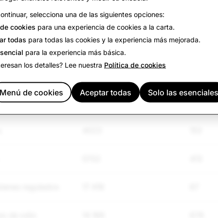
siones y suicidio
10 203
59
ontinuar, selecciona una de las siguientes opciones:
de cookies
para una experiencia de cookies a la carta.
ación falsa
14 250
14
ar todas
para todas las cookies y la experiencia más mejorada.
esencial
para la experiencia más básica.
tación de
28 227
83
teresan los detalles? Lee nuestra
Política de cookies
dad
Menú de cookies
Aceptar todas
Solo las esenciale
101 185
5505
s
4023
153
5702
413
bienes regulados
17 418
67
so de odio
14 166
678