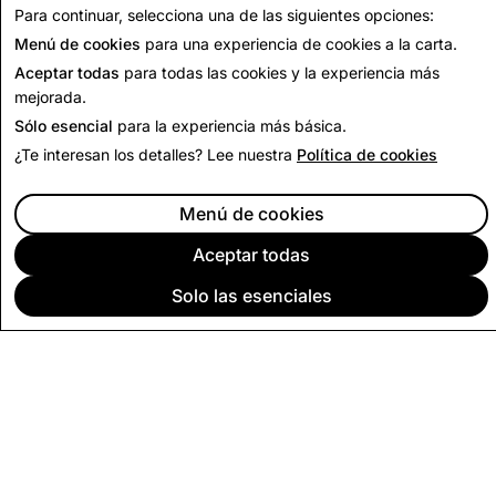
Para continuar, selecciona una de las siguientes opciones:
Menú de cookies
para una experiencia de cookies a la carta.
Aceptar todas
para todas las cookies y la experiencia más
mejorada.
Sólo esencial
para la experiencia más básica.
¿Te interesan los detalles? Lee nuestra
Política de cookies
Menú de cookies
Aceptar todas
Solo las esenciales
EMPRESA
COMUNIDAD
PUBLICIDAD
LEGAL
POLÍTICA DE PRIVACIDAD
CONDICIONES DE SERVICIO
Español