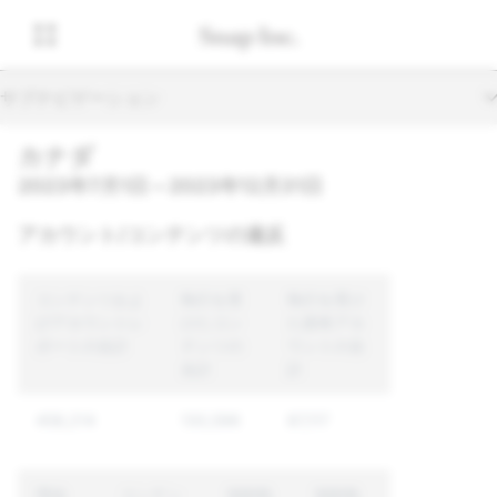
サブナビゲーション
カナダ
2023年7月1日～2023年12月31日
アカウント/コンテンツの違反
コンテンツおよ
執行を受
執行を受け
びアカウントレ
けたコン
た固有アカ
ポートの合計
テンツの
ウントの合
合計
計
458,214
130,596
87,117
理由
コンテン
強制執
強制執