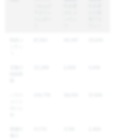
ツおよび
行を受
行を受
アカウン
けたコ
けた固
トレポー
ンテン
有アカ
ト
ツ
ウント
性的コ
81,553
40,457
25,935
ンテン
ツ
児童の
22,269
5,509
4,918
性的搾
取
ハラス
214,779
38,910
31,500
メント
やいじ
め
脅威や
21,712
3,145
2,494
暴力