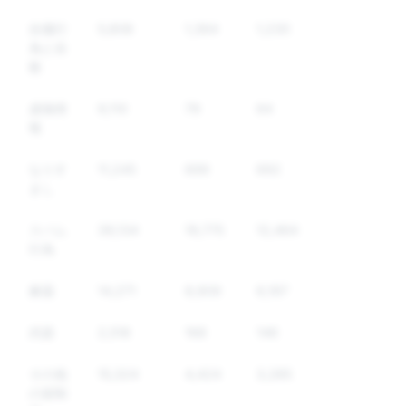
自傷行
5,808
1,364
1,230
為と自
殺
虚偽情
9,110
79
64
報
なりす
11,245
699
692
まし
スパム
39,134
19,775
12,464
行為
麻薬
14,271
8,909
6,197
武器
2,518
168
146
その他
15,324
4,424
3,285
の規制