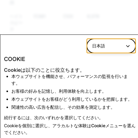
品
ヘイト
17,081
7,120
6,079
スピー
チ
テロリ
3,410
37
35
日本語
ズムと
暴力的
COOKIE
過激主
義
Cookieは以下のことに役立ちます。
本ウェブサイトを機能させ、パフォーマンスの監視を行いま
す。
CSEAI：無効化されたアカウント数の合計
お客様の好みを記憶し、利用体験を向上します。
本ウェブサイトをお客様がどう利用しているかを把握します。
6,965
関連性の高い広告を配信し、その効果を測定します。
続行するには、次のいずれかを選択してください。
透明性レポートに戻る
Cookieを個別に選択し、アラカルトな体験は
Cookieメニュー
を選ん
でください。