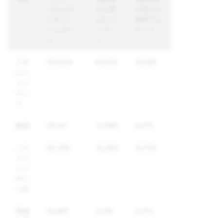
ツおよび
行を受
を受けた
アカウン
けたコ
固有アカ
トレポー
ンテン
ウント
ト
ツ
アダ
101,820
62,153
39,169
ルト
コン
テン
ツ
麻薬
30,141
12,680
8,872
ハラ
30,794
12,264
10,733
スメ
ント
やい
じめ
脅威
15,982
5,138
3,772