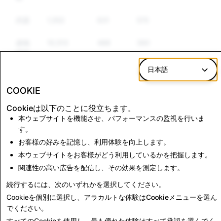
武器
1,552
631
570
虚偽
10,513
488
360
情報
日本語
なり
47,140
450
412
すま
COOKIE
し
Cookieは以下のことに役立ちます。
本ウェブサイトを機能させ、パフォーマンスの監視を行いま
す。
CSAM：アカウント
テロリズム：アカウン
削除の合計
ト削除の合計
お客様の好みを記憶し、利用体験を向上します。
本ウェブサイトをお客様がどう利用しているかを把握します。
3,167
0
関連性の高い広告を配信し、その効果を測定します。
続行するには、次のいずれかを選択してください。
透明性レポートに戻る
Cookieを個別に選択し、アラカルトな体験は
Cookieメニュー
を選ん
でください。
すべてのCookieを使用し、最も優れた体験は
すべて承認
を選んでく