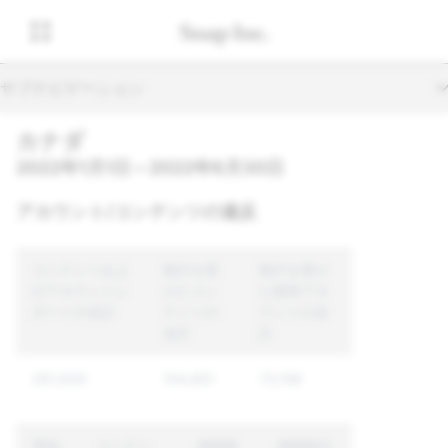
サブナビゲーション
カナダ
2022年1月1日～2022年6月30日
アカウント/コンテンツの違反
コンテンツおよ
執行を受
執行を受け
びアカウントレ
けたコン
た固有アカ
ポートの合計
テンツの
ウントの合
合計
計
261,830
104,851
73,158
理由
コンテン
強制執
強制執行