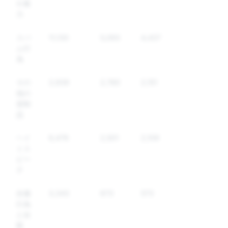
や暴
力
スパ
11,130
5,093
4,437
ム行
為
その
2,939
2,780
2,151
他の
規制
品
ヘイ
6,476
2,501
2,109
トス
ピー
チ
自傷
3,343
673
573
行為
と自
殺