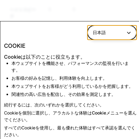
ヘイトスピー
1
1
チ
テロリズムと
3
3
日本語
暴力的過激主
義
COOKIE
Cookieは以下のことに役立ちます。
本ウェブサイトを機能させ、パフォーマンスの監視を行いま
CSEA：無効なアカウント数の合計
す。
お客様の好みを記憶し、利用体験を向上します。
2,397
本ウェブサイトをお客様がどう利用しているかを把握します。
関連性の高い広告を配信し、その効果を測定します。
透明性レポートに戻る
続行するには、次のいずれかを選択してください。
Cookieを個別に選択し、アラカルトな体験は
Cookieメニュー
を選ん
でください。
すべてのCookieを使用し、最も優れた体験は
すべて承認
を選んでく
ださい。