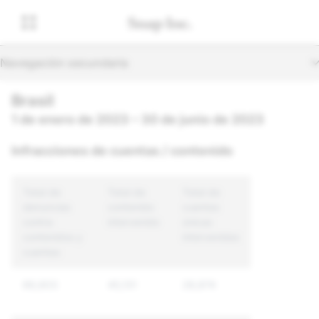
Navegación secundaria
Brasil
1 de enero de 2023 – 30 de junio de 2023
Infracciones de cuentas / contenido
Total de
Total de
Total de
denuncias
contenido
cuentas
contra
intervenido
únicas
contenidos y
intervenidas
cuentas
66,603
45,131
28,874