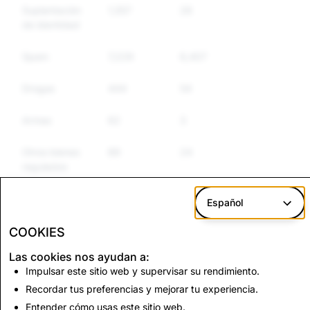
Suplantación
1,557
26
26
de identidad
Spam
7,229
6,407
5,835
Drogas
444
54
44
Armas
62
3
3
Otros bienes
89
24
21
regulados
Discurso de
203
14
12
Español
odio
COOKIES
Las cookies nos ayudan a:
CSEAI: Total de
Terrorismo: Total de
Impulsar este sitio web y supervisar su rendimiento.
cuentas eliminadas
cuentas eliminadas
Recordar tus preferencias y mejorar tu experiencia.
711
0
Entender cómo usas este sitio web.