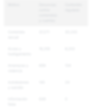
Motivo
Denuncias
Contenido
Cuentas
contra
regulado
únicas
contenidos
reguladas
y cuentas
Contenido
37,271
30,243
17,259
sexual
Acoso y
18,255
8,202
7,153
hostigamiento
Amenazas y
699
134
131
violencia
Autolesiones
145
24
22
y suicidio
Información
649
0
0
falsa