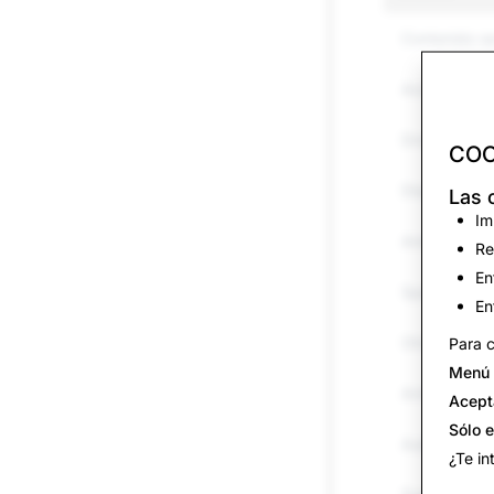
Contenido se
Acoso y hos
Drogas
COO
Discurso de 
Las 
Im
Amenazas y 
Re
En
Spam
En
Otros bienes
Para c
Menú 
Armas
Acept
Sólo 
Autolesiones 
¿Te in