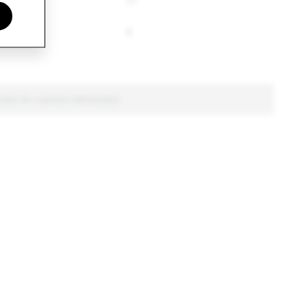
31
31
s
9
8
total de cuentas eliminadas