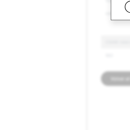
Suplantación
Información 
CSAM: total 
562
Volver a