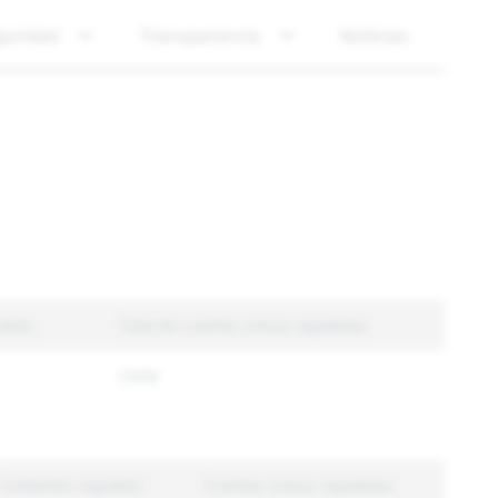
guridad
Transparencia
Noticias
ulado
Total de cuentas únicas reguladas
7,948
Contenido regulado
Cuentas únicas reguladas