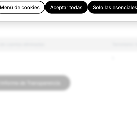
 de identidad
8,774
Menú de cookies
Aceptar todas
Solo las esenciale
falsa
1,213
de cuentas eliminadas
Terrorismo: 
1
l Informe de Transparencia