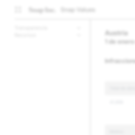
Snap Values
Transparencia
Austria
Recursos
1 de enero
Infraccion
Total de den
41,956
Motivo