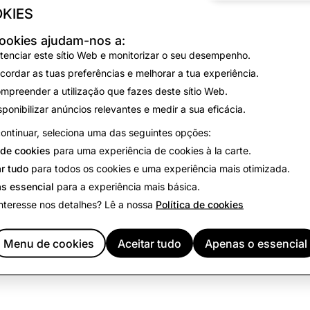
ização, o conteúdo deve cumprir as políticas apresentadas 
KIES
ookies ajudam-nos a:
munidade
tenciar este sítio Web e monitorizar o seu desempenho.
cordar as tuas preferências e melhorar a tua experiência.
 Snap
mpreender a utilização que fazes deste sítio Web.
sponibilizar anúncios relevantes e medir a sua eficácia.
 acordo de conteúdos entre ti e a Snap, se aplicável.
ontinuar, seleciona uma das seguintes opções:
alcance uma vasta audiência para além dos(as) respetivos(a
de cookies
para uma experiência de cookies à la carte.
ra Elegibilidade de Recomendação
.
r tudo
para todos os cookies e uma experiência mais otimizada.
s essencial
para a experiência mais básica.
esta página diferem da
Política de Conteúdos Comerciais
, q
nteresse nos detalhes? Lê a nossa
Política de cookies
conteúdos patrocinados.
Menu de cookies
Aceitar tudo
Apenas o essencial