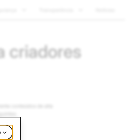
urança
Transparência
Notícias
a criadores
ente conteúdos de alta
uintes:
)