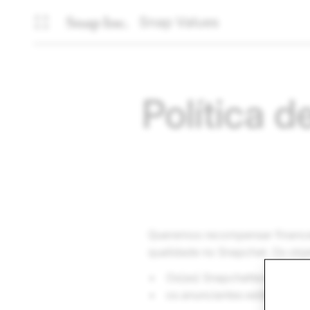
Snap Values
Política 
Queremos recompensar financ
qualidade no Snapchat. Os obj
Os(as) Snapchatters consi
os anunciantes estão ansio