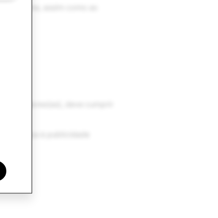
nesta página, assim como as
s) seguidores(as), deve cumprir
ue se aplica à publicidade