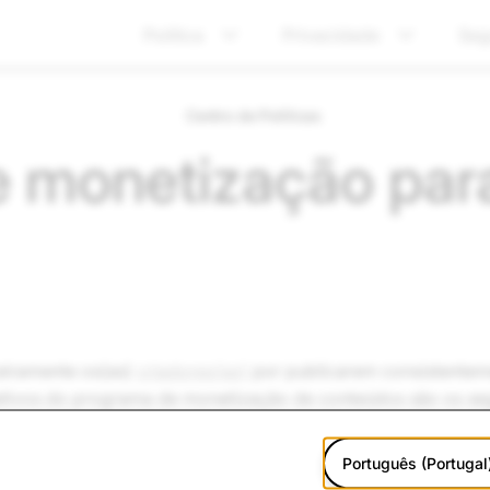
Política
Privacidade
Seg
Centro de Políticas
de monetização par
eiramente os(as)
criadores(as)
por publicarem consistentem
etivos do programa de monetização de conteúdos são os seg
deram que ver o vosso conteúdo é um tempo bem gasto, e
Português (Portugal
sos por associar as suas marcas aos vossos conteúdos.