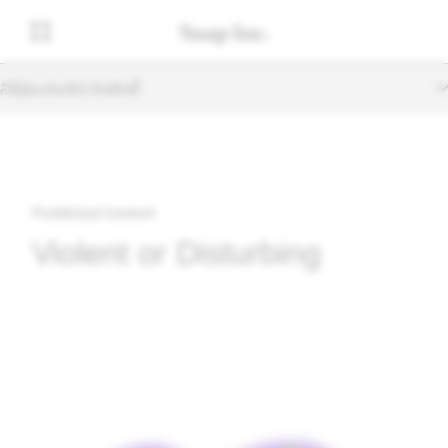
నిషేధించబడిన కంటెంట్
Prohibited Content
Violent or Disturbing