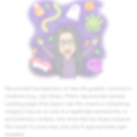
We prohibit the depiction of real-life graphic violence in
creatives (e.g., top Snaps, Filters, Sponsored Lenses).
Landing pages that depict real-life violent or disturbing
imagery may do so only in a legitimate newsworthy or
documentary context, only when the top Snap prepares
the viewer in some way, and only if appropriately age-
targeted.