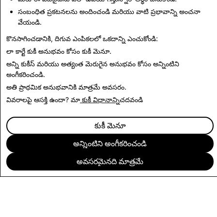
Deceptive Content
సంబంధిత ప్రకటనలను అందించండి మరియు వాటి ప్రభావాన్ని అంచనా
వేయండి.
Read Next
కొనసాగించడానికి, దిగువ ఎంపికలలో ఒకదాన్ని ఎంచుకోండి:
లా కార్టే కుకీ అనుభవం కోసం
కుకీ మెనూ
.
అన్ని కుకీస్ మరియు అత్యంత మెరుగైన అనుభవం కోసం
అన్నింటిని
అంగీకరించండి
.
అతి ప్రాథమిక అనుభవానికి
మాత్రమే అవసరం
.
వివరాలపై ఆసక్తి ఉందా? మా
కుకీ విధానాన్ని
చదవండి
కుకీ మెనూ
అన్నింటిని అంగీకరించండి
అవసరమైనది మాత్రమే
సంస్థ
కమ్యూనిటీ
ప్రకటనలు