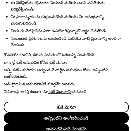
ఈ వెబ్‌సైట్‌ను శక్తివంతం చేయండి మరియు దాని పనితీరును
పర్యవేక్షించండి.
Up Next:
మీ ప్రాధాన్యతలను గుర్తుంచుకోండి మరియు మీ అనుభవాన్ని
Snap Political and Advocacy
మెరుగుపరచండి.
మీరు ఈ వెబ్‌సైట్‌ను ఎలా ఉపయోగిస్తున్నారో అర్థం చేసుకోండి.
Advertising Policies
సంబంధిత ప్రకటనలను అందించండి మరియు వాటి ప్రభావాన్ని అంచనా
వేయండి.
కొనసాగించడానికి, దిగువ ఎంపికలలో ఒకదాన్ని ఎంచుకోండి:
Read Next
లా కార్టే కుకీ అనుభవం కోసం
కుకీ మెనూ
.
అన్ని కుకీస్ మరియు అత్యంత మెరుగైన అనుభవం కోసం
అన్నింటిని
అంగీకరించండి
.
అతి ప్రాథమిక అనుభవానికి
మాత్రమే అవసరం
.
వివరాలపై ఆసక్తి ఉందా? మా
కుకీ విధానాన్ని
చదవండి
కుకీ మెనూ
అన్నింటిని అంగీకరించండి
అవసరమైనది మాత్రమే