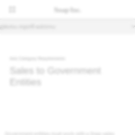
ప్రకటనలు క్యాటగిరీ అవసరాలు
Ads Category Requirements
Sales to Government
Entities
Government entities must work with a Snap sales