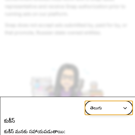
representative and receive Snap authorization prior to
running ads on our platform.
Snap does not accept ads submitted by, paid for by, or
that promote, Russian state-owned entities.
తెలుగు
కుకీస్
కుకీస్ మనకు సహాయపడుతాయి: