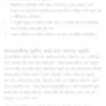
শারীরিকভাবে ক্ষতিকারক পদার্থ গ্রহণ, ইনজেকশন, শ্বাস-প্রশ্বাস, অথবা
অন্যান্য স্ব-প্রয়োগকে উৎসাহিত করা অথবা পর্যাপ্ত পরিমাণে পদার্থ গ্রহণ করা
যা শারীরিকভাবে ক্ষতিকারক।
যে কনটেন্ট মানুষের বা প্রাণীদের প্রতি সহিংস বা ক্ষতিকর আচরণকে মহিমান্বিত
করে বা উস্কে দেওয়ার ঝুঁকি সৃষ্টি করে।
অকারণে সহিংসতা বা গ্রাফিক সহিংসতা, যার মধ্যে পশু নির্যাতন অন্তর্ভুক্ত।
ব্যবহারকারীদের সুরক্ষিত রাখার জন্য আমাদের প্রচেষ্টা
ব্যবহারকারীদের সুরক্ষিত রাখার জন্য আমাদের পদ্ধতিতে নিরাপত্তা এবং গোপনীয়তার
মধ্যে ভারসাম্য রক্ষা করার লক্ষ্য আমরা রাখি। আমরা ব্যবহারকারীদের এমন কন্টেন্টের
সংস্পর্শে আসা থেকে বিরত রাখতে স্বয়ংক্রিয় সরঞ্জাম এবং মানব পর্যালোচনার সংমিশ্রণ
ব্যবহার করি যা পাবলিক সার্ফেসে (যেমন স্পটলাইট, পাবলিক স্টোরি এবং ম্যাপস)
আত্ম-ক্ষতি, খাদ্যাভ্যাসের ব্যাধি, আত্মহত্যা, হুমকি এবং বিপজ্জনক কার্যকলাপ প্রচার
করে বা উৎসাহিত করে। আমরা সবসময় ব্যবহারকারীদের যে কোনো লঙ্ঘনকারী কন্টেন্ট
রিপোর্ট করতে উৎসাহিত করি যাতে আমাদের টিম এটি পর্যালোচনা করতে পারে এবং
উপযুক্ত
পদক্ষেপ
নিতে পারে।