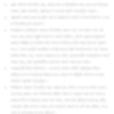
আত্ম-ক্ষতিকে উৎসাহিত করা, প্রচার করা বা মহিমান্বিত করা, যার মধ্যে নিজেকে
আঘাত, আত্ম-অঙ্গহানি, আত্মহত্যা বা খাওয়ার ব্যাধি অন্তর্ভুক্ত রয়েছে।
আত্মক্ষতি করার (চরম ডায়েটিং সহ) বা আত্মহত্যা পদ্ধতি সম্পর্কে নির্দেশনা দেওয়া
বা বিস্তারিতভাবে জানানো।
হিংসাত্মক বা হুমকিমূলক আচরণে উৎসাহিত করা বা এতে অংশগ্রহণ করা, যার
মধ্যে এমন কোনো কন্টেন্ট রয়েছে যা কোনো ব্যক্তি, কোনো গ্রুপের মানুষদের
গুরুতর শারীরিক বা মানসিক ক্ষতি অথবা সম্পত্তির ক্ষতি করার উদ্দেশ্য প্রকাশ
করে। যেসব কনটেন্ট মানবজীবন বা নিরাপত্তার প্রতি বিশ্বাসযোগ্য এবং আসন্ন
হুমকির ইঙ্গিত দেয়, সেখানে আমাদের দল আইন প্রয়োগকারী সংস্থাগুলিকে সতর্ক
করতে পারে, যারা প্রয়োজনীয় হস্তক্ষেপ করতে সক্ষম হতে পারে।
স্বেচ্ছাচারী বিচার কার্যকলাপ। এর মধ্যে যথাযথ আইনি প্রক্রিয়ার বাইরে
ব্যক্তিদের বা সম্প্রদায়ের বিরুদ্ধে ভয় দেখানো বা শারীরিক পদক্ষেপ নেওয়ার
সমন্বিত প্রচেষ্টা অন্তর্ভুক্ত।
বিপজ্জনক আচরণে উৎসাহিত করা, প্রচার করা, নির্দেশ দেওয়া বা জড়িত হওয়া।
এর মধ্যে রয়েছে এমন কার্যকলাপে জড়িত থাকা যা অনুকরণ করা হতে পারে যা
গুরুতর ক্ষতি বা আঘাতের কারণ হতে পারে, যেমন উচ্চ-ঝুঁকিপূর্ণ চ্যালেঞ্জ, স্টান্ট,
বেপরোয়া গাড়ি চালানো অথবা এমন অন্যান্য আচরণ যা এটি করা ব্যক্তি, অন্য
কেউ বা জনসাধারণের জন্য ঝুঁকিপূর্ণ।