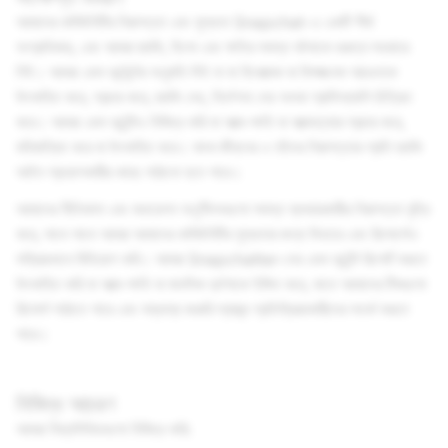
আমাদের কমিউনিটির নিরাপত্তা এবং সুস্থতা Snapchat-এ একটি শীর্ষ
অগ্রাধিকার, এবং আমরা হুমকি, হিংসা এবং ক্ষতির সমস্ত ঘটনাকে গুরুত্ব সহকারে
নিই। আমরা এমন কন্টেন্টের অনুমতি দিই না যা হিংসাত্মক বা বিপজ্জনক আচরণকে
উৎসাহিত করে, প্রচার করে, হুমকি দেয়, নির্দেশনা দেয় অথবা গ্রাফিক্যালি চিত্রিত
করে। আমরা এমন কন্টেন্টও নিষিদ্ধ করি যা আত্ম-ক্ষতি বা আত্মহত্যার প্রচার করে,
মহিমান্বিত করে বা উৎসাহিত করে। মানব জীবনের ও তাঁদের নিরাপত্তার প্রতি হুমকি
আইন প্রয়োগকারীর কাছে পাঠানো হতে পারে।
আমাদের নীতিমালা এবং মডারেশন অনুশীলনগুলো সমস্ত ব্যবহারকারীর নিরাপত্তা বৃদ্ধি
করে, সাথে সাথে আমরা আমাদের কমিউনিটির সুস্থতার জন্য ফিচারে এবং রিসোর্সেও
সক্রিয়ভাবে বিনিয়োগ করি। আমরা Snapchatter-দের এমন কন্টেন্ট রিপোর্ট করতে
উৎসাহিত করি যা আত্ম-ক্ষতি বা মানসিক দুর্দশাকে ইঙ্গিত করে, যাতে আমাদের টিমগুলো
রিসোর্স পাঠাতে পারে এবং সম্ভাব্য জরুরি স্বাস্থ্য প্রতিক্রিয়াকারীদের সতর্ক করতে
পারে।
নিষিদ্ধ আচরণ
আমরা নিম্নলিখিতগুলো নিষিদ্ধ করি: