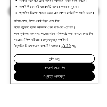
আপনার পছন্দ মনে রেখে আপনার অভিজ্ঞতা আরও ভালো করতে।
আপনি কীভাবে এই ওয়েবসাইট ব্যবহার করেন তা বুঝতে।
পরবর্তীটি পড়ুন
প্রাসঙ্গিক বিজ্ঞাপন প্রদান করতে এবং তাদের কার্যকারিতা যাচাই করতে।
চালিয়ে যেতে, নিচের একটি বিকল্প বেছে নিন:
নিজের পছন্দমত কুকির অভিজ্ঞতা পেতে
কুকি মেনু
-তে যান।
সকল কুকিজের জন্য এবং সবচেয়ে ভালো অভিজ্ঞতার জন্য
সবগুলো বেছে নিন
।
সবচেয়ে মৌলিক অভিজ্ঞতার জন্য
শুধুমাত্র অপরিহার্য
।
বিস্তারিত বিবরণ জানতে আগ্রহী? আমাদের
কুকি নীতি
পড়ুন
কুকি মেনু
সবগুলো বেছে নিন
শুধুমাত্র গুরুত্বপূর্ণ
প্রতিষ্ঠান
কমিউনিটি
প্রচারণা
আইন সম্পর্কিত