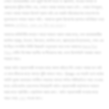
যেখানে ব্যবহারকারীরা এমন কন্টেন্ট রিপোর্ট করেন যা আত্মক্ষতি, খাওয়ার সমস্যা বা
আত্মহত্যার ঝুঁকির ইঙ্গিত দেয়, সেখানে আমরা সাহায্য করতে চাই। যেখানে উপযুক্ত,
সেখানে আমরা সহায়ক রিসোর্স প্রদান করি এবং জরুরি পরিষেবাগুলোর হস্তক্ষেপের
সুযোগগুলো শনাক্ত করতে পারি। আমাদের সুরক্ষা রিসোর্সের ব্যাপারে অতিরিক্ত তথ্য
আমাদের
গোপনীয়তা, সুরক্ষা এবং নীতি হাবে রয়েছে
।
আমাদের কমিউনিটির কল্যাণে আরো সহায়তা প্রদান করার জন্য, যখন ব্যবহারকারীরা
মানসিক স্বাস্থ্য, উদ্বেগ, বিষণ্নতা, মানসিক চাপ, আত্মহত্যার চিন্তাভাবনা, শোক এবং
উৎপীড়ন সম্পর্কিত নির্দিষ্ট বিষয়গুলি অনুসন্ধান করে তখন আমাদের
Here For
You
পোর্টাল বিশেষজ্ঞ স্থানীয় অংশীদারদের কাছ থেকে রিসোর্সগুলি সরবরাহ করতে
সহায়তা করে।
আমরা আইন প্রয়োগকারী সংস্থার কাছে মামলা বাড়িয়ে দিই যেখানে আমরা মনে করি
যে মানব জীবনের জন্য আসন্ন ঝুঁকি থাকতে পারে। Snap-এর পদ্ধতি হলো কঠোর
আইনি সুরক্ষা ব্যবস্থার শর্তাধীনে সম্ভাব্য আসন্ন ক্ষতির পরিস্থিতিতে সাড়া দেওয়ার
জন্য ডেডিকেটেড চ্যানেলসহ বিশ্বব্যাপী আইন-প্রয়োগকারী কর্তৃপক্ষকে সহায়তা
করার জন্য প্রতিষ্ঠিত প্রোটোকল বজায় রাখা। আইন প্রয়োগকারী সংস্থার জন্য
আরও তথ্য
এখানে
পাওয়া যাবে।