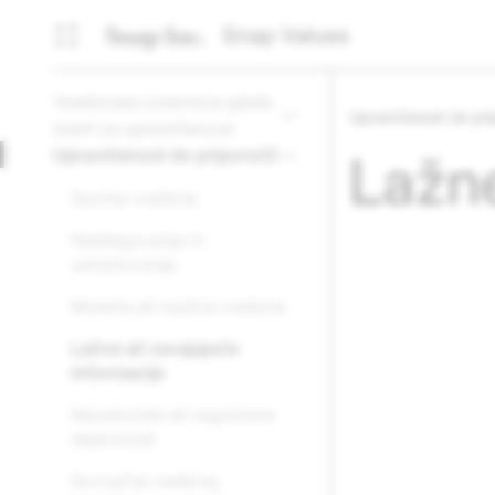
Snap Values
Vsebinske smernice glede
Upravičenost do pri
meril za upravičenost
Upravičenost do priporočil
Lažne
Spolna vsebina
Nadlegovanje in
ustrahovanje
Moteča ali nasilna vsebina
Lažne ali zavajajoče
informacije
Nezakonite ali regulirane
dejavnosti
Sovražna vsebina,