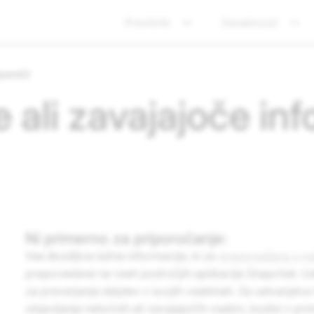
Pravilnik
Zasebnost
poročil
 ali zavajajoče in
Ni primerno za priporočanje:
Vse škodljive lažne informacije, ki so
prepovedane v na
prepovedane na vseh področjih aplikacije Snapchat. Ust
za preverjanje dejstev v svojih vsebinah. Za ustvarjalc
objavljanje netočnih ali zavajajočih vsebin, bodisi v pri