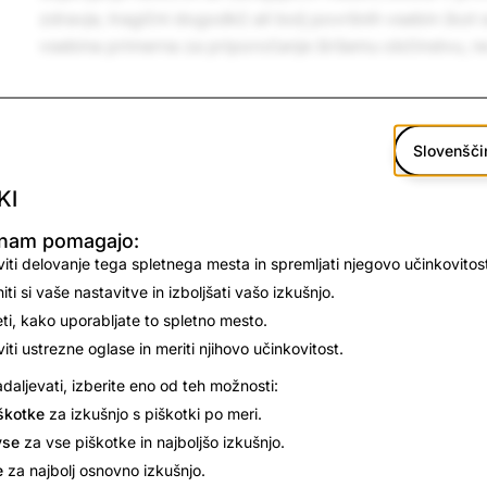
zdravje, tragični dogodki) ali bolj površnih vsebin (kot so 
vsebina primerna za priporočanje širšemu občinstvu, n
Slovenšči
Politične neresnične ali nedokazane informacije
KI
 nam pomagajo:
Napačne ali nedokazane informacije v zvezi z zdr
iti delovanje tega spletnega mesta in spremljati njegovo učinkovitos
ti si vaše nastavitve in izboljšati vašo izkušnjo.
i, kako uporabljate to spletno mesto.
Zanikanje tragičnih dogodkov
iti ustrezne oglase in meriti njihovo učinkovitost.
adaljevati, izberite eno od teh možnosti:
Manipulirane predstavnosti, ki so neresnične ali za
škotke
za izkušnjo s piškotki po meri.
vse
za vse piškotke in najboljšo izkušnjo.
Zavajajoče posnemanje drugih ljudi, znamk ali orga
e
za najbolj osnovno izkušnjo.