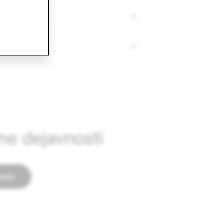
ane dejavnosti
rite