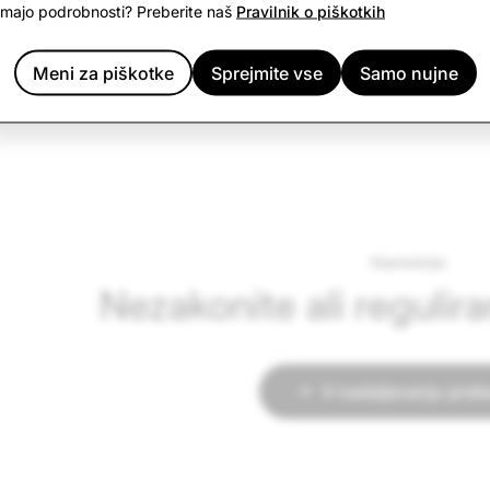
nimajo podrobnosti? Preberite naš
Pravilnik o piškotkih
Kakršne koli zavajajoče oglaševalske taktike
Meni za piškotke
Sprejmite vse
Samo nujne
Vaba k interakciji
Naslednje:
Nezakonite ali regulir
V nadaljevanju prebe