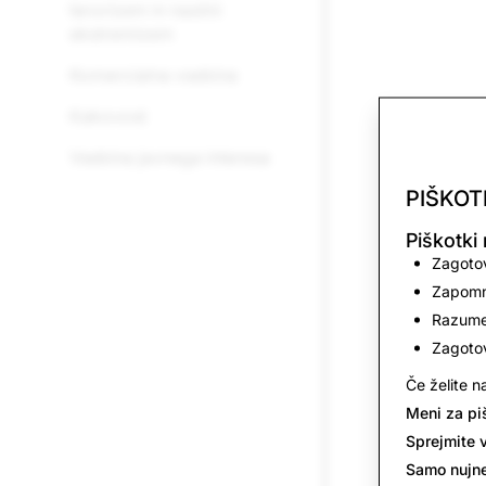
terorizem in nasilni
ekstremizem
Komercialna vsebina
Kakovost
Vsebina javnega interesa
PIŠKOT
Piškotki
Zagotov
Zapomni
Razumet
Zagotov
Če želite n
Meni za pi
Sprejmite 
Samo nujn