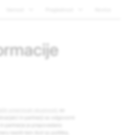
Varnost
Preglednost
Novice
formacije
ših smernicah skupnosti
, so
varjalci in partnerji so odgovorni
e in partnerje je prepovedano
meru resnih tem (kot so politika,