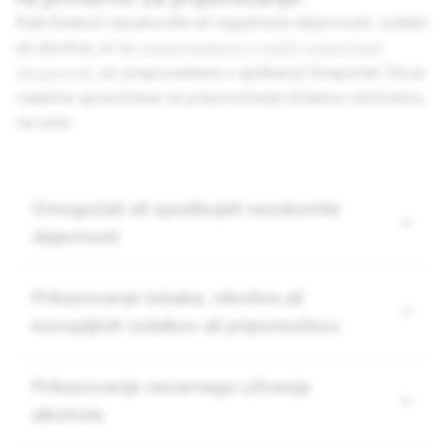
Kakršnekoli nezakonite ali regulirane dejavnosti, izdelki
ali storitve, ki so
prepovedane v naših smernicah
skupnosti
, so prepovedane v aplikaciji Snapchat. Da je
vsebina upravičena za priporočanje širšemu občinstvu,
ne sme:
Omogočati ali spodbujati nezakonite
dejavnosti
Prikazovanje tobaka, nikotina ali
konopljinih izdelkov ali pripomočkov.
Prikazovanje nevarnega uživanja
alkohola