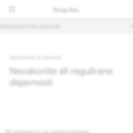
Upravičenost do priporočil
Upravičenost do priporočil
Nezakonite ali regulirane
dejavnosti
Ni primerno za priporočanje: