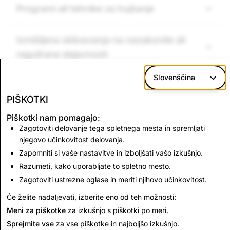
Programi ali tehnike za hujšanje
Izmišljena sklicevanja na nezakonite ali
regulirane dejavnosti
Slovenščina
PIŠKOTKI
Naslednje:
Piškotki nam pomagajo:
Sovražna vsebina, terorizem
Zagotoviti delovanje tega spletnega mesta in spremljati
njegovo učinkovitost delovanja.
in nasilni ekstremizem
Zapomniti si vaše nastavitve in izboljšati vašo izkušnjo.
Razumeti, kako uporabljate to spletno mesto.
Zagotoviti ustrezne oglase in meriti njihovo učinkovitost.
V nadaljevanju preberite
Če želite nadaljevati, izberite eno od teh možnosti:
Meni za piškotke
za izkušnjo s piškotki po meri.
Sprejmite vse
za vse piškotke in najboljšo izkušnjo.