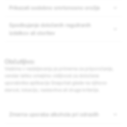
Prikazati sodobno smrtonosno orožje
Spodbujanje določenih reguliranih
izdelkov ali storitev
Občutljivo:
Vsebina v nadaljevanju je primerna za priporočanje,
vendar lahko omejimo vidljivost za določene
uporabnike aplikacije Snapchat glede na njihovo
starost, lokacijo, nastavitve ali druge kriterije.
Zmerna uporaba alkohola pri odraslih