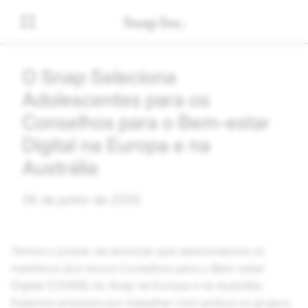
O Snap Seleciona
Adolescentes para os
Conselhos para o Bem-estar
Digital na Europa e na
Austrália
26 de junho de 2025
Temos o prazer de anunciar que selecionámos os
membros dos novos Conselhos para o Bem-estar
Digital (CDWB) do Snap na Europa e na Austrália.
Estamos ansiosos por trabalhar com ambos os grupos