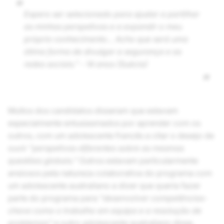
“
Espero ser selecionado para ajudar a partilhar
as minhas perspetivas e a expandir o meu
próprio conhecimento… Acho que será uma
ótima forma de divulgar a segurança e as
redes sociais.” - 14 anos (Suécia)
”
Muitos dos candidatos disseram que estavam
especialmente entusiasmados por aprender com os
outros, com um adolescente francês a citar o desejo de
ouvir “
perspetivas diferentes sobre as mesmas
questões globais.”
Outros estavam particularmente
ansiosos pela natureza colaborativa do programa com
um adolescente australiano a dizer que queria fazer
parte do programa para “
desenvolver competências-
chave como o trabalho em equipa e a resolução de
problemas”
e outro adolescente australiano disse,