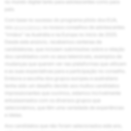
no mundo digital tanto para adolescentes como para
pais.
Com base no sucesso do programa piloto dos EUA,
nós
anunciámos
os nossos conselhos de adolescentes
“irmãos” na Austrália e na Europa no início de 2025.
Desde este anúncio, recebemos centenas de
candidaturas, que incluíam submissões sobre a relação
dos candidatos com os seus telemóveis, exemplos de
mudanças que querem ver nas plataformas que utilizam
e as suas expectativas para a participação no conselho.
Embora a escolha dos grupos europeu e australiano
tenha sido um desafio devido aos muitos candidatos
impressionantes que ouvimos, estamos incrivelmente
entusiasmados com os diversos grupos que
selecionámos, que têm uma variedade de experiências
e ideias.
Aos candidatos que não foram selecionados este ano,