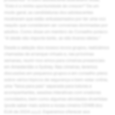
“Esta é a minha oportunidade de crescer!”
De um
modo geral, as candidaturas dos adolescentes
mostraram que estão entusiasmados por ter uma voz
naquilo que consideram ser conversas dominadas por
adultos. Como disse um membro do Conselho polaco:
“
A idade não importa tanto, se não tiveres ideias.”
Desde a seleção dos nossos novos grupos, realizámos
chamadas de arranque virtuais e, nas próximas
semanas, reunir-nos-emos para cimeiras presenciais
em Amesterdão e Sydney. Nas cimeiras, teremos
discussões em pequenos grupos e em conselho pleno
sobre vários tópicos de segurança e bem-estar online,
uma “faixa para pais” separada para tutores e
acompanhantes, sessões interativas com oradores
convidados, bem como algumas atividades divertidas
(pode saber mais sobre a nossa cimeira CDWB dos
EUA de 2024
aqui
). Esperamos oferecer aos