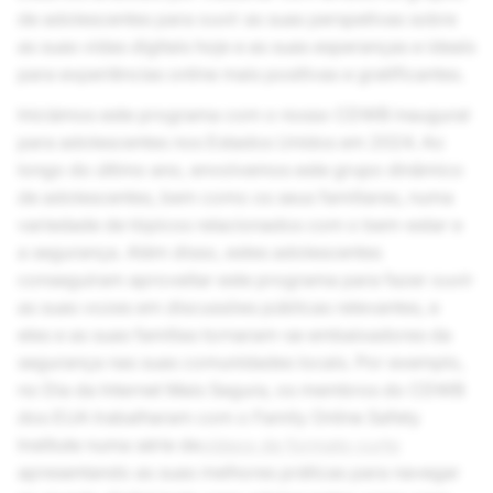
de adolescentes para ouvir as suas perspetivas sobre
as suas vidas digitais hoje e as suas esperanças e ideais
para experiências online mais positivas e gratificantes.
Iniciámos este programa com o nosso CDWB inaugural
para adolescentes nos Estados Unidos em 2024. Ao
longo do último ano, envolvemos este grupo dinâmico
de adolescentes, bem como os seus familiares, numa
variedade de tópicos relacionados com o bem-estar e
a segurança. Além disso, estes adolescentes
conseguiram aproveitar este programa para fazer ouvir
as suas vozes em discussões públicas relevantes, e
eles e as suas famílias tornaram-se embaixadores da
segurança nas suas comunidades locais. Por exemplo,
no Dia da Internet Mais Segura, os membros do CDWB
dos EUA trabalharam com o Family Online Safety
Institute numa série de
vídeos de formato curto
apresentando as suas melhores práticas para navegar