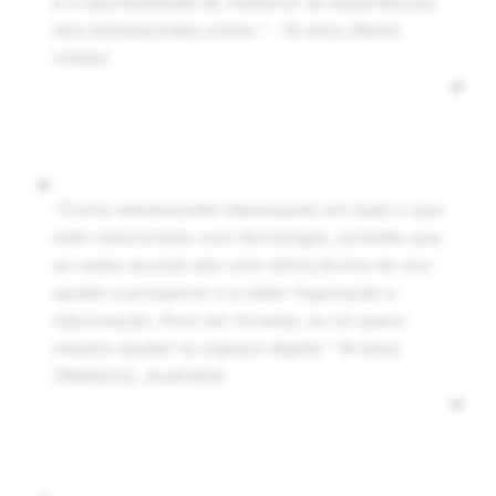
e a oportunidade de melhorar as experiências
dos adolescentes online.” - 14 anos (Reino
Unido)
”
“
“Como adolescente interessado em tudo o que
está relacionado com tecnologia, acredito que
as redes sociais são uma ótima forma de nos
ajudar a prosperar e a obter inspiração e
informação. Para ser honesto, eu só quero
mesmo ajudar no espaço digital.” 14 anos
(Wallaroo, Austrália)
”