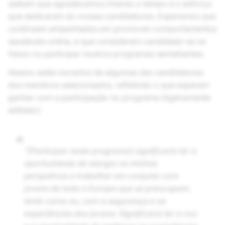
saibam que agradecemos imenso o tempo e o esforço
que dedicaram às vossas candidaturas. Esperamos que
continuem empenhados em promover comportamentos
saudáveis online, e que considerem candidatar-se no
futuro ou participar noutros programas semelhantes.
Abaixo estão excertos de algumas das candidaturas
dos membros selecionados, refletindo o que esperam
ganhar com a participação no programa (ligeiramente
editado):
“
“[Participar neste programa] significaria ter a
oportunidade de alargar as minhas
perspetivas e trabalhar em conjunto com
jovens de toda a Europa que se preocupam,
tanto como eu, com a segurança e as
experiências dos jovens. Significaria ter a voz