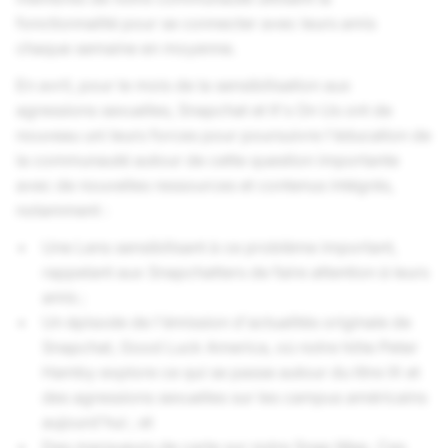
fonctionnalité pour se connecter avec leurs amis
chaque semaine en moyenne.
En avril, pour le mois de la sensibilisation aux
agressions sexuelles, Snapchat et It's On Us ont de
nouveau uni leurs forces pour poursuivre l'éducation de
la communauté autour de cette question importante
avec de nouvelles ressources et contenus intégrés,
notamment :
Une Lens sensibilisant à ce problème important,
rappelant aux Snapchatters de faire attention à leurs
amis ;
Un épisode de l'émission d'actualités originale de
Snapchat, Good Luck America, où notre hôte Peter
Hamby explore ce qui se passe autour du titre IX et
des agressions sexuelles sur les campus américains
aujourd'hui ; et
Des marqueurs de carte sur notre Snap Map. Ces