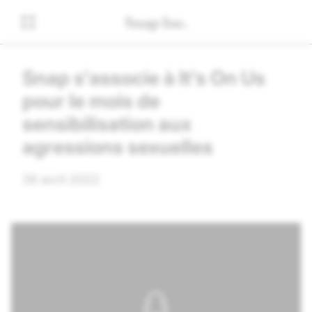
Snap s'associe à It's On Us
pour le mois de
sensibilisation aux
agressions sexuelles
26 avril 2022