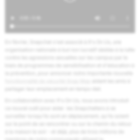
En février, Snapchat s'est associé à It's On Us, une
organisation nationale à but non lucratif dédiée à la lutte
contre les agressions sexuelles sur les campus par le
biais de programmes de sensibilisation et d'éducation à
la prévention, pour annoncer notre importante nouvelle
fonctionnalité de sécurité Snap Map
aidant les amis à
partager leur emplacement en temps réel.
En collaboration avec It's On Us, nous avons introduit
ce nouvel outil pour aider les Snapchatters à se
surveiller lorsqu'ils sont en déplacement, qu'ils soient
sur le point de se rencontrer ou sur le chemin du retour
à la maison le soir - et déjà, plus de trois millions de
membres de notre communauté utilisent la