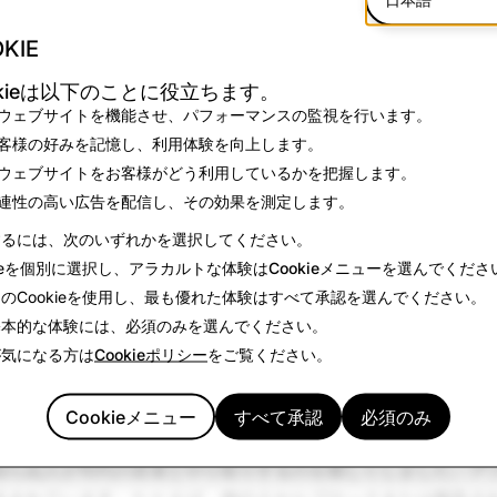
ション（LEOとも呼ばれる）チームは、法執行機関と最も密接
KIE
行機関からの法的要請に応じたり、緊急事態の際に法執行機関に
atの安全に関する法執行機関とのコミュニケーションや法執行機
okieは以下のことに役立ちます。
しています。
ウェブサイトを機能させ、パフォーマンスの監視を行います。
客様の好みを記憶し、利用体験を向上します。
ーフティオペレーションは、世界中のチームメンバーと24時間365
ウェブサイトをお客様がどう利用しているかを把握します。
でも、法執行機関オペレーションチームは3倍になり、トラスト
連性の高い広告を配信し、その効果を測定します。
、コミュニティのニーズにより迅速に対応できるようになりました
するには、次のいずれかを選択してください。
能
kieを個別に選択し、アラカルトな体験は
Cookieメニュー
を選んでくださ
み込んでいますが、当社のプラットフォームをさらに安全にす
のCookieを使用し、最も優れた体験は
すべて承認
を選んでください。
。すでに、社会的圧力を軽減するために、フレンドリストを非
基本的な体験には、
必須のみ
を選んでください。
として追加されていない人や連絡先に登録されていない人から
が気になる方は
Cookieポリシー
をご覧ください。
とを認めていません。また、位置情報の共有を含む主要なプラ
基準に設定されています。
Cookieメニュー
すべて承認
必須のみ
り上げた
10代の若者向けの追加の安全措置
を開始しました。ブ
知らぬ人が10代の若者とやり取りするのを難しくしました。ア