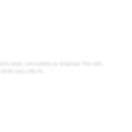
o para nossa comunidade do Snapchat. Tem sido
ainda mais a My AI...