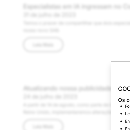
Especialistas em IA ingressam no 
31 de julho de 2023
Temos o prazer de compartilhar que dois especia
nosso novo SAB.
Leia Mais
Atualizando nossa publicidade na E
COO
24 de julho de 2023
Os c
A partir de 14 de agosto, como parte de nosso p
Fo
Reino Unido, implementaremos alterações na ma
Le
En
Leia Mais
En