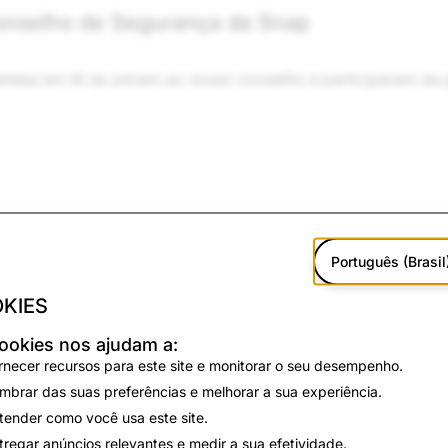
Conselho de Segurança da Snap
listas em IA se uniram ao nosso conselho e participaram d
Português (Brasil
uropa e no Reino Unido
KIES
ookies nos ajudam a:
rograma de conformidade com a Lei Europeia de Serviços Dig
rnecer recursos para este site e monitorar o seu desempenho.
neira como mostramos anúncios para Snapchatters com meno
mbrar das suas preferências e melhorar a sua experiência.
tender como você usa este site.
tregar anúncios relevantes e medir a sua efetividade.