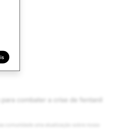
22.
is
para combater a crise de fentanil
ssa comunidade uma atualização sobre nosso