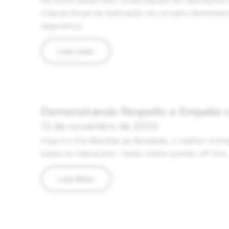
No início deste mês, nossa equipe de Operações 
Cúpula Anual de Aplicação da Lei para demonstra
segurança.
Leia mais
Demonstrando Respeito e Empatia 
13 de novembro de 2023
Hoje é o Dia Mundial da Bondade, o melhor mome
todas as interações – tanto online quanto off-line.
Leia Mais