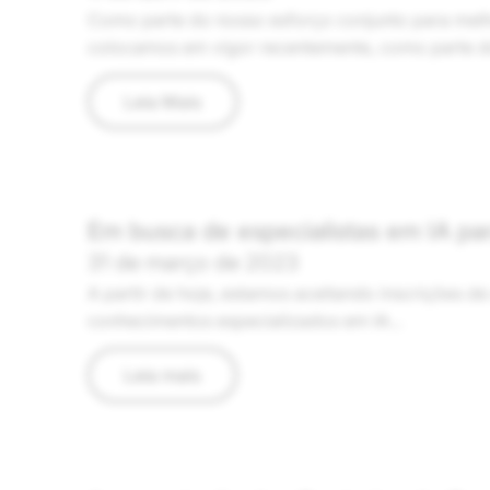
Como parte do nosso esforço conjunto para melh
colocamos em vigor recentemente, como parte do
Leia Mais
Em busca de especialistas em IA p
31 de março de 2023
A partir de hoje, estamos aceitando inscrições 
conhecimentos especializados em IA...
Leia mais