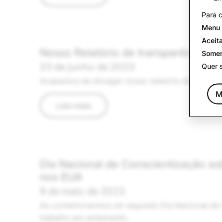
Para c
Menu 
Aceit
Nosso Relatório de transparência 
Somen
23 de junho de 2023
Quer 
Acabamos de divulgar nosso relatório de transpa
M
Leia mais
Dia Nacional de Conscientização sob
nos EUA
9 de maio de 2023
Ao comemorarmos um segundo Dia Nacional de Co
trabalho em andamento.