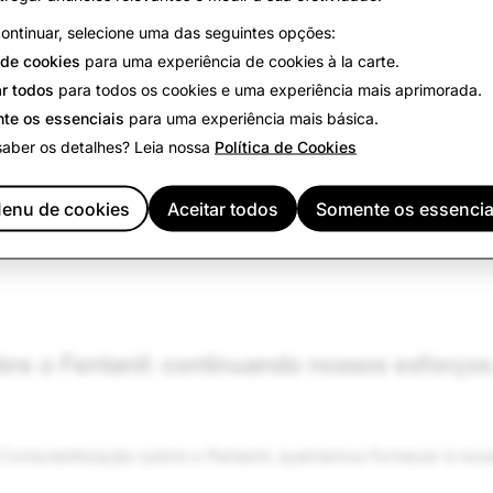
ontinuar, selecione uma das seguintes opções:
de cookies
para uma experiência de cookies à la carte.
ar todos
para todos os cookies e uma experiência mais aprimorada.
para o segundo semestre de 2022
te os essenciais
para uma experiência mais básica.
saber os detalhes? Leia nossa
Política de Cookies
rência mais recente, que abrange o primeiro semestre de 20
enu de cookies
Aceitar todos
Somente os essencia
re o Fentanil: continuando nossos esforços 
nscientização sobre o Fentanil, queríamos fornecer à no