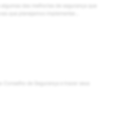
e algumas das melhorias de segurança que
vas que planejamos implementar...
so Conselho de Segurança e trazer seus