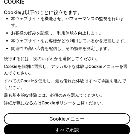
COOKIE
ィハブ
をご覧ください。また、2月6日の「Safer Internet
Day 2024」に発表される、米国と他の5カ国におけるデ
Cookieは以下のことに役立ちます。
本ウェブサイトを機能させ、パフォーマンスの監視を行いま
ジタル・ウェルビーイングに関する最新のグローバル調査
す。
もぜひご覧ください。この春、選ばれた協議会メンバーに
お客様の好みを記憶し、利用体験を向上します。
ついてのニュースを共有することを楽しみにしています！
本ウェブサイトをお客様がどう利用しているかを把握します。
- ジャクリーン・ボーチェア、プラットフォーム安全性グ
関連性の高い広告を配信し、その効果を測定します。
ローバルヘッド
続行するには、次のいずれかを選択してください。
Cookieを個別に選択し、アラカルトな体験は
Cookieメニュー
を選
ニュースに戻る
んでください。
すべてのCookieを使用し、最も優れた体験は
すべて承認
を選んで
ください。
最も基本的な体験には、
必須のみ
を選んでください。
詳細が気になる方は
Cookieポリシー
をご覧ください。
Cookieメニュー
すべて承認