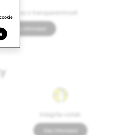
 k správe o transparentnosti
cookie
Viac informácií
é
ky
Integrita volieb
Viac informácií