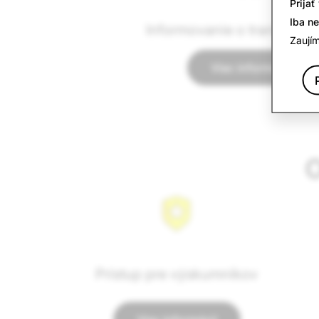
Prijať
Iba n
Informovanie o transparen
Zaujím
Viac informácií
O
Prístup pre výskumníkov