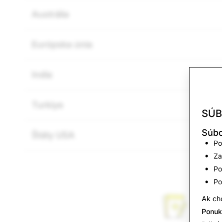
Austrália
Európska únia
India
Turkiye
SÚB
Súbo
Štáty USA
Po
Za
Po
Po
Ak chc
Ponuk