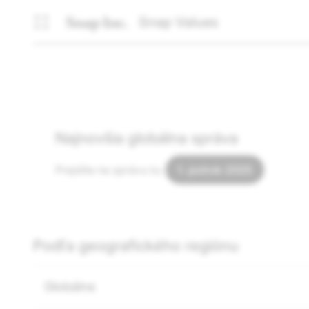
Snap Values
Najnovšia globálna správa
Prejdite na správu tu:
1. polrok 2025
Podľa geografického regiónu
Globálne