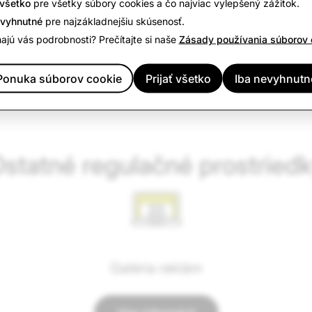
 všetko
pre všetky súbory cookies a čo najviac vylepšený zážitok.
evyhnutné
pre najzákladnejšiu skúsenosť.
tnosti
Slovník
ajú vás podrobnosti? Prečítajte si naše
Zásady používania súborov 
Ponuka súborov cookie
Prijať všetko
Iba nevyhnutn
statné regulačné prostried
Galéria reklám